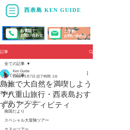
西表島 KEN GUIDE
・
ケンガイド
お電話で
ご予約
お問い合わせ
お問い合わせ
記事
全ての記事
Ken Guide
全ての記事
2018年5月7日
読了時間: 1分
島旅で大自然を満喫しよう
天気
🌴八重山旅行・西表島おす
SUP/
SUP・サップツアー
すめアクティビティ
南国だより
スペシャル大冒険ツアー
カヌーツアー