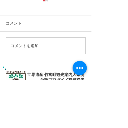
コメント
コメントを追加…
島旅で素敵な出逢い&冒険
ゴールデンウィ
へ〜🍍西表島カヌー
旅で秘境探検〜
カヌー
世界遺産 竹富町観光案内人条例
公認プロガイド有資格者
​ガイド免許番号095-001​​
お電話
でお問い合わせ
​※クリックすると繋がります