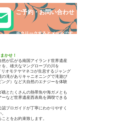
ご予約・お問い合わせ
​※クリックするとメールです
おまかせ！
自然が広がる南国アイランド世界遺産
ィを、雄大なマングローブの川を
イリオモテヤマネコが生息するジャング
境の滝がありキャニオニングで滝遊び
ビング）など大自然のエナジーを体験
ゴ礁とたくさんの熱帯魚や海ガメとも
アーなど世界遺産西表島を満喫できる
公認プロガイドが丁寧にわかりやすく
い。
ることをお約束致します。