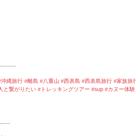
...........
#沖縄旅行
#離島
#八重山
#西表島
#西表島旅行
#家族旅
人と繋がりたい
#トレッキングツアー
#sup
#カヌー体験
.......