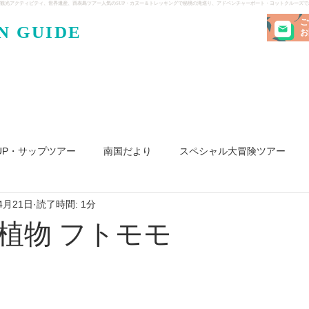
観光アクティビティ、世界遺産、西表島ツアー人気のSUP・カヌー＆トレッキングで秘境の滝巡り、アドベンチャーボート・ヨットクルーズ
ご
N GUIDE
・ケンガ
お
UP・サップツアー
南国だより
スペシャル大冒険ツアー
4月21日
読了時間: 1分
リ島
ヨット
釣り
求人
植物 フトモモ