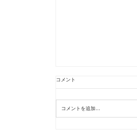
コメント
コメントを追加…
西表島おすすめスポットツア
ー・マングローブカヌー：森