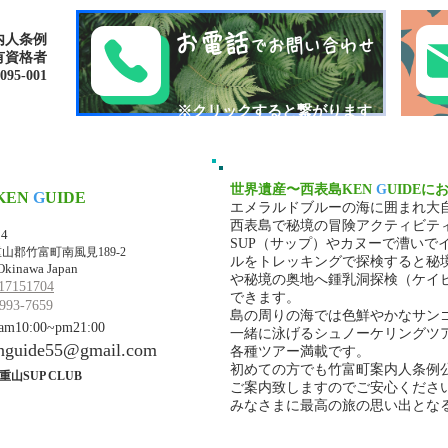
お電話
内人条例
でお問い合わせ
有資格者
-001​​
​※クリックすると繋がります
世界遺産〜西表島KEN
G
UIDEに
KEN
G
UIDE
エメラルドブルーの海に囲まれ大
マ・ケンガイド
西表島で秘境の冒険アクティビテ
34
SUP（サップ）やカヌーで漕いで
山郡竹富町南風見189-2
ルをトレッキングで探検すると秘
Okinawa Japan
や秘境の奥地へ鍾乳洞探検（ケイ
17151704
できます。
993-7659
島の周りの海では色鮮やかなサン
10:00~pm21:00
一緒に泳げるシュノーケリングツ
nguide55@gmail.com
各種ツアー満載です。
初めての方でも竹富町案内人条例
重山SUP CLUB
ご案内致しますのでご安心くださ
みなさまに最高の旅の思い出とな