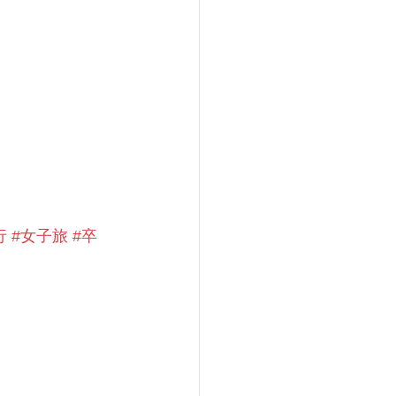
行
#女子旅
#卒