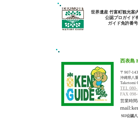
で心と身体を癒そう
世界遺産 竹富町観光案
公認プロガイド
​ガイド免許番号095
西表島 
イリオモテジ
〒907-14
沖縄県八重
Taketomi 
TEL 080-
FAX 098-
営業時間am
mail:
ke
SIJ公認八