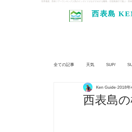
世界遺産、西表ツアーランキング人気のケンガイドがおすすめする離島・石垣島旅行で遊ぶ・西表
西表島 KE
イド
全ての記事
天気
SUP/
S
Ken Guide
2018年
ジャングル大冒険ツアー
パナ
西表島の