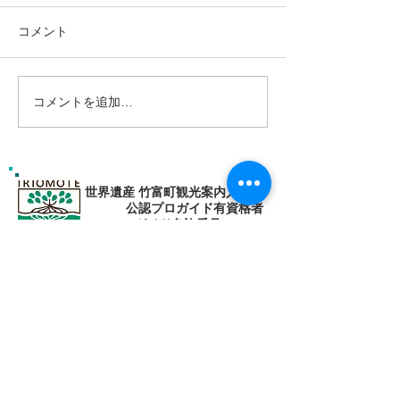
コメント
コメントを追加…
南の島へ旅してみよう〜
シャワートレッ
🌴パナリ島
秘境の滝巡り✨
世界遺産 竹富町観光案内人条例
公認プロガイド有資格者
​ガイド免許番号095-001​​
お電話
でお問い合わせ
​※クリックすると繋がります