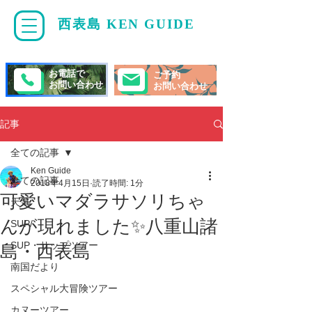
西表島 KEN GUIDE
・
ケンガイド
お電話で
ご予約
お問い合わせ
お問い合わせ
記事
全ての記事
Ken Guide
全ての記事
2018年4月15日
読了時間: 1分
可愛いマダラサソリちゃ
天気
んが現れました✨八重山諸
SUP/
SUP・サップツアー
島・西表島
南国だより
スペシャル大冒険ツアー
カヌーツアー