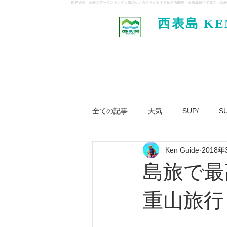
世界遺産、西表ツアーランキング人気のケンガイドがおすすめする離島・石垣島旅行で遊ぶ・西表
西表島 KE
イド
全ての記事
天気
SUP/
S
Ken Guide
2018年
ジャングル大冒険ツアー
パナ
島旅で最
重山旅行