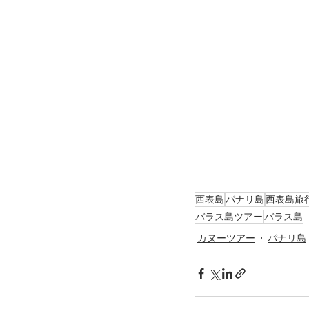
西表島
パナリ島
西表島旅
バラス島ツアー
バラス島
カヌーツアー
パナリ島