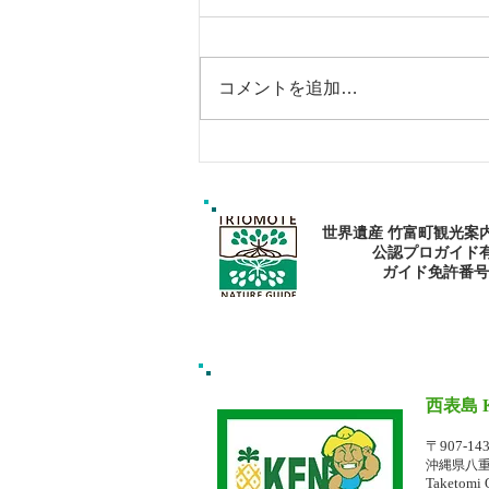
コメントを追加…
西表島おすすめスポットツア
ー・マングローブカヌー：森
で心と身体を癒そう
世界遺産 竹富町観光案
公認プロガイド
​ガイド免許番号095
西表島 
イリオモテジ
〒907-14
沖縄県八重
Taketomi 