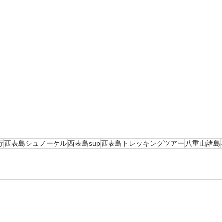
行
西表島シュノーケル
西表島sup
西表島トレッキングツアー
八重山諸島