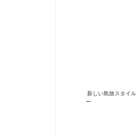
 新しい島旅スタイルを〜✨ マングローブ カヌー秘境の滝巡り＆バラス島シュノーケルツア
ー