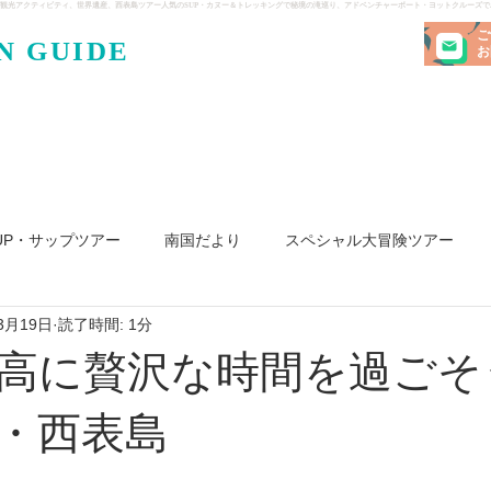
観光アクティビティ、世界遺産、西表島ツアー人気のSUP・カヌー＆トレッキングで秘境の滝巡り、アドベンチャーボート・ヨットクルーズ
ご
N GUIDE
・ケンガ
お
UP・サップツアー
南国だより
スペシャル大冒険ツアー
3月19日
読了時間: 1分
リ島
ヨット
釣り
求人
高に贅沢な時間を過ごそ
・西表島