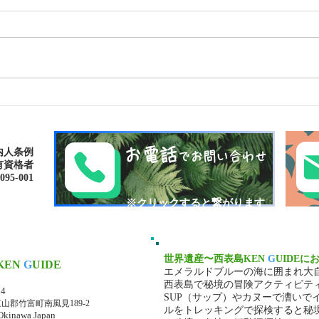
島旅で素敵な出逢い&冒険
ゴー
へ〜🍍西表島カヌー
秘境
お電話
内人条例
でお問い合わせ
有資格者
-001​​
​※クリックすると繋がります
世界遺産〜西表島KEN
G
UIDEに
KEN
G
UIDE
エメラルドブルーの海に囲まれ大
マ・ケンガイド
西表島で秘境の冒険アクティビテ
34
SUP（サップ）やカヌーで漕いで
山郡竹富町南風見189-2
ルをトレッキングで探検すると秘
Okinawa Japan