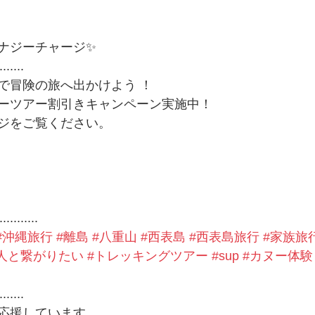
ナジーチャージ✨ 
.......
で冒険の旅へ出かけよう ！
ーツアー割引きキャンペーン実施中！
ジをご覧ください。
...........
#沖縄旅行
#離島
#八重山
#西表島
#西表島旅行
#家族旅
人と繋がりたい
#トレッキングツアー
#sup
#カヌー体験
.......
応援しています。