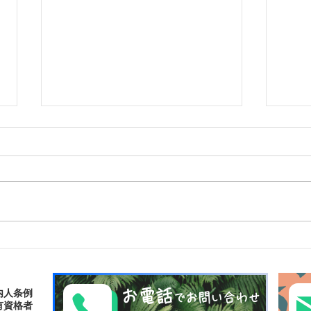
島旅で素敵な出逢い&冒険
ゴー
へ〜🍍西表島カヌー
秘境
お電話
内人条例
でお問い合わせ
有資格者