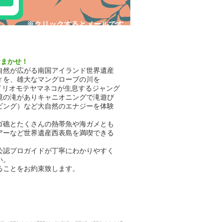
​※クリックするとメールです
おまかせ！
自然が広がる南国アイランド世界遺産
ィを、雄大なマングローブの川を
イリオモテヤマネコが生息するジャング
境の滝がありキャニオニングで滝遊び
ビング）など大自然のエナジーを体験
ゴ礁とたくさんの熱帯魚や海ガメとも
アーなど世界遺産西表島を満喫できる
公認プロガイドが丁寧にわかりやすく
い。
ることをお約束致します。