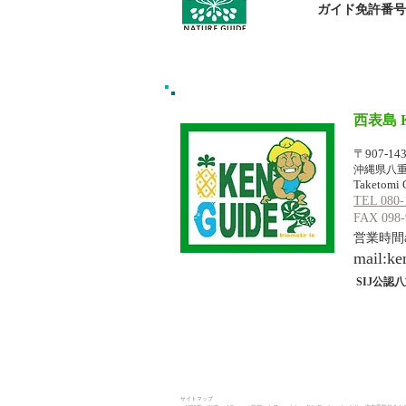
​ガイド免許番号095
西表島 
イリオモテジ
〒907-14
沖縄県八重
Taketomi 
TEL 080-
FAX 098-
営業時間am
mail:
ke
SIJ公認八
サイトマップ