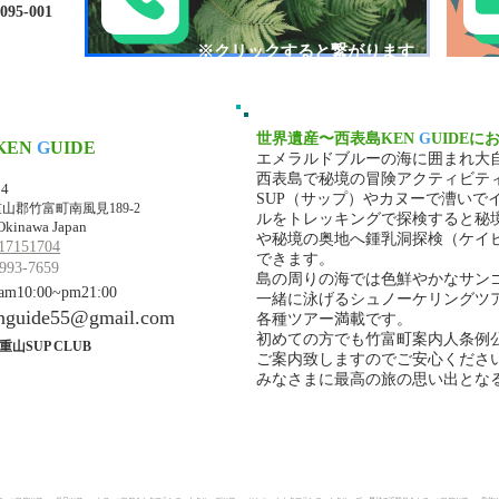
-001​​
​※クリックすると繋がります
世界遺産〜西表島KEN
G
UIDEに
KEN
G
UIDE
エメラルドブルーの海に囲まれ大
マ・ケンガイド
西表島で秘境の冒険アクティビテ
34
SUP（サップ）やカヌーで漕いで
山郡竹富町南風見189-2
ルをトレッキングで探検すると秘
Okinawa Japan
や秘境の奥地へ鍾乳洞探検（ケイ
17151704
できます。
993-7659
島の周りの海では色鮮やかなサン
10:00~pm21:00
一緒に泳げるシュノーケリングツ
nguide55@gmail.com
各種ツアー満載です。
初めての方でも竹富町案内人条例
重山SUP CLUB
ご案内致しますのでご安心くださ
みなさまに最高の旅の思い出とな