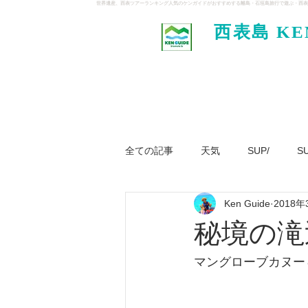
世界遺産、西表ツアーランキング人気のケンガイドがおすすめする離島・石垣島旅行で遊ぶ・西表
西表島 KE
イド
全ての記事
天気
SUP/
S
Ken Guide
2018年
ジャングル大冒険ツアー
パナ
秘境の滝
マングローブカヌー＆