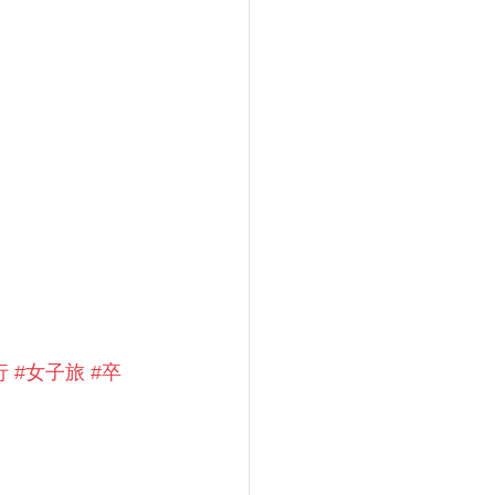
行
#女子旅
#卒