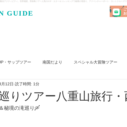
観光アクティビティ、世界遺産、西表島ツアー人気のSUP・カヌー＆トレッキングで秘境の滝巡り、アドベンチャーボート・ヨットクルーズ
ご
N GUIDE
・ケンガ
お
UP・サップツアー
南国だより
スペシャル大冒険ツアー
3月12日
読了時間: 1分
リ島
ヨット
釣り
求人
巡りツアー八重山旅行・
秘境の滝巡り🛶 