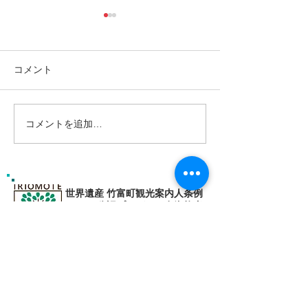
コメント
コメントを追加…
島旅で素敵な出逢い&冒険
ゴールデンウィ
へ〜🍍西表島カヌー
旅で秘境探検〜
カヌー
世界遺産 竹富町観光案内人条例
公認プロガイド有資格者
​ガイド免許番号095-001​​
お電話
でお問い合わせ
​※クリックすると繋がります