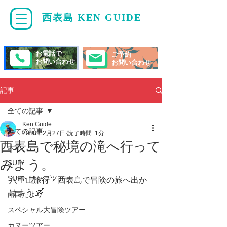
西表島 KEN GUIDE
・
ケンガイド
お電話で
ご予約
お問い合わせ
お問い合わせ
記事
全ての記事
Ken Guide
全ての記事
2018年2月27日
読了時間: 1分
西表島で秘境の滝へ行って
天気
みよう。
SUP/
SUP・サップツアー
八重山旅行・西表島で冒険の旅へ出か
けよう 🛶 
南国だより
スペシャル大冒険ツアー
カヌーツアー