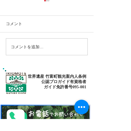
コメント
コメントを追加…
島旅で素敵な出逢い&冒険
ゴールデンウィ
へ〜🍍西表島カヌー
旅で秘境探検〜
カヌー
世界遺産 竹富町観光案内人条例
公認プロガイド有資格者
​ガイド免許番号095-001​​
お電話
でお問い合わせ
​※クリックすると繋がります