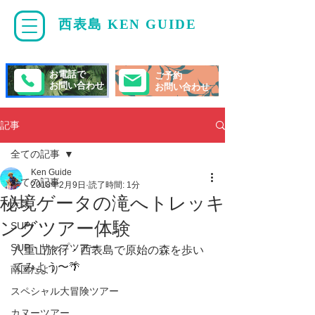
西表島 KEN GUIDE
・
ケンガイド
お電話で
ご予約
お問い合わせ
お問い合わせ
記事
全ての記事
Ken Guide
全ての記事
2018年2月9日
読了時間: 1分
秘境ゲータの滝へトレッキ
天気
ングツアー体験
SUP/
SUP・サップツアー
八重山旅行・西表島で原始の森を歩い
てみよう〜🌴
南国だより
スペシャル大冒険ツアー
カヌーツアー