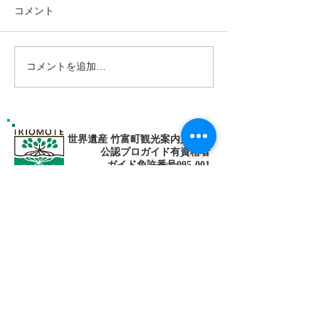
コメント
コメントを追加…
島旅で素敵な出逢い&冒険
ゴールデンウィ
へ〜🍍西表島カヌー
旅で秘境探検〜
カヌー
世界遺産 竹富町観光案内人条例
公認プロガイド有資格者
​ガイド免許番号095-001​​
お電話
でお問い合わせ
​※クリックすると繋がります
ご予約・お問い合わせ