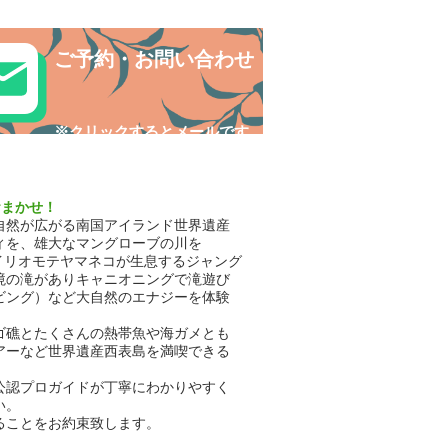
探検〜😊西表島カヌー
ご予約・お問い合わせ
​※クリックするとメールです
おまかせ！
自然が広がる南国アイランド世界遺産
ィを、雄大なマングローブの川を
イリオモテヤマネコが生息するジャング
境の滝がありキャニオニングで滝遊び
ビング）など大自然のエナジーを体験
ゴ礁とたくさんの熱帯魚や海ガメとも
アーなど世界遺産西表島を満喫できる
公認プロガイドが丁寧にわかりやすく
い。
ることをお約束致します。