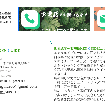
へ〜🍍西表島カヌー
秘境
お電話
内人条例
でお問い合わせ
有資格者
-001​​
​※クリックすると繋がります
世界遺産〜西表島KEN
G
UIDEに
KEN
G
UIDE
エメラルドブルーの海に囲まれ大
マ・ケンガイド
西表島で秘境の冒険アクティビテ
34
SUP（サップ）やカヌーで漕いで
山郡竹富町南風見189-2
ルをトレッキングで探検すると秘
Okinawa Japan
や秘境の奥地へ鍾乳洞探検（ケイ
17151704
できます。
993-7659
島の周りの海では色鮮やかなサン
10:00~pm21:00
一緒に泳げるシュノーケリングツ
nguide55@gmail.com
各種ツアー満載です。
初めての方でも竹富町案内人条例
重山SUP CLUB
ご案内致しますのでご安心くださ
みなさまに最高の旅の思い出とな