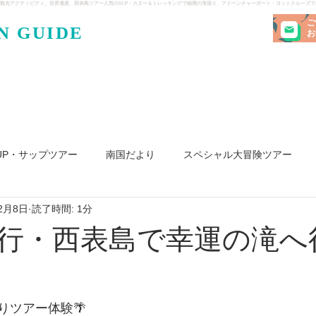
観光アクティビティ、世界遺産、西表島ツアー人気のSUP・カヌー＆トレッキングで秘境の滝巡り、アドベンチャーボート・ヨットクルーズ
ご
N GUIDE
・ケンガ
お
UP・サップツアー
南国だより
スペシャル大冒険ツアー
2月8日
読了時間: 1分
リ島
ヨット
釣り
求人
行・西表島で幸運の滝へ
りツアー体験🌴