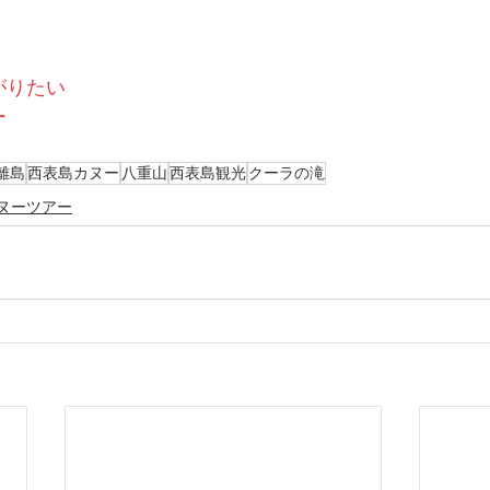
がりたい
ー
離島
西表島カヌー
八重山
西表島観光
クーラの滝
ヌーツアー