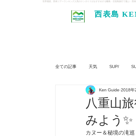
世界遺産、西表ツアーランキング人気のケンガイドがおすすめする離島・石垣島旅行で遊ぶ・西表
西表島 KE
イド
全ての記事
天気
SUP/
S
Ken Guide
2018年
ジャングル大冒険ツアー
パナ
八重山旅
みよう✨
カヌー＆秘境の滝巡