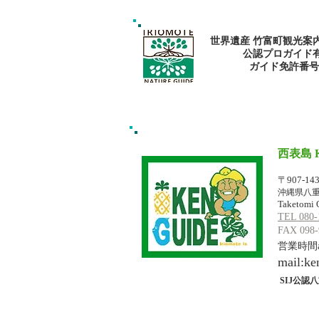
ー・マングローブカヌー：森
で心と身体を癒そう
世界遺産 竹富町観光案
公認プロガイド
​ガイド免許番号095
西表島 
イリオモテジ
〒907-14
沖縄県八重
Taketomi 
TEL 080-
FAX 098-
営業時間am
mail:
ke
SIJ公認八