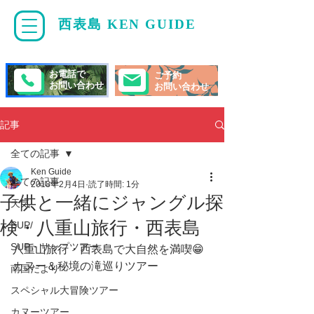
西表島 KEN GUIDE
・
ケンガイド
お電話で
ご予約
お問い合わせ
お問い合わせ
記事
全ての記事
Ken Guide
全ての記事
2018年2月4日
読了時間: 1分
子供と一緒にジャングル探
天気
検・八重山旅行・西表島
SUP/
SUP・サップツアー
八重山旅行・西表島で大自然を満喫😁
カヌー＆秘境の滝巡りツアー 
南国だより
スペシャル大冒険ツアー
カヌーツアー