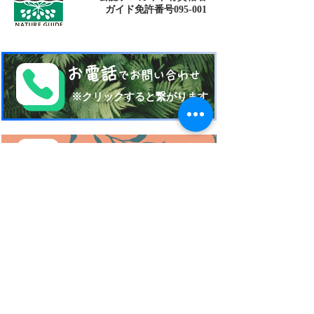
​ガイド免許番号095-001​​
お電話
でお問い合わせ
​※クリックすると繋がります
ご予約・お問い合わせ
​※クリックするとメールです
西表島 KEN
G
UIDE
イリオモテジマ・ケンガイド
〒907-1434
沖縄県八重山郡竹富町南風見189-2
Taketomi Okinawa Japan
TEL 080-17151704
FAX
098-993-7659
営業時間am10:00~pm21:00