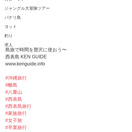
ジャングル大冒険ツアー
パナリ島
ヨット
釣り
求人
島旅で時間を贅沢に使おう〜
西表島 KEN GUIDE
www.kenguide.info
#沖縄旅行
#離島
#八重山
#西表島
#西表島旅行
#家族旅行
#女子旅
#卒業旅行