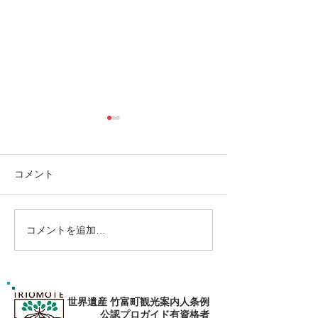
コメント
コメントを追加…
島旅で素敵な出逢い&冒険
ゴールデンウィ
へ〜🍍西表島カヌー
旅で秘境探検〜
カヌー
世界遺産 竹富町観光案内人条例
公認プロガイド有資格者