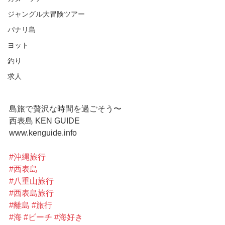
ジャングル大冒険ツアー
パナリ島
ヨット
釣り
求人
島旅で贅沢な時間を過ごそう〜
西表島 KEN GUIDE
www.kenguide.info
#沖縄旅行
#西表島
#八重山旅行
#西表島旅行
#離島
#旅行
#海
#ビーチ
#海好き