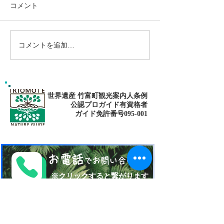
コメント
コメントを追加…
ゴールデンウィークは南
パナリ島シュノ
の島で新しい自分に出逢
グ・大自然の中でNa
fitness✨
おう〜✨パナリ島シュノ
ーケリング
世界遺産 竹富町観光案内人条例
公認プロガイド有資格者
​ガイド免許番号095-001​​
お電話
でお問い合わせ
​※クリックすると繋がります
ご予約・お問い合わせ