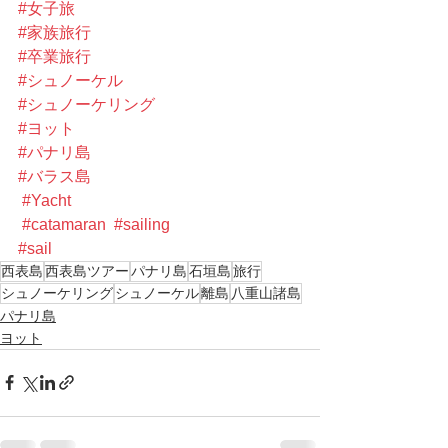
#女子旅
#家族旅行
#卒業旅行
#シュノーケル
#シュノーケリング
#ヨット
#パナリ島
#バラス島
#Yacht
#catamaran
#sailing
#sail
西表島
西表島ツアー
パナリ島
石垣島
旅行
シュノーケリング
シュノーケル
離島
八重山諸島
パナリ島
ヨット