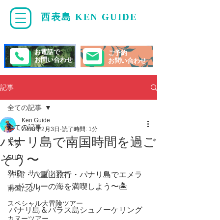
西表島 KEN GUIDE
・
ケンガイド
お電話で
ご予約
お問い合わせ
お問い合わせ
記事
全ての記事
Ken Guide
全ての記事
2018年2月3日
読了時間: 1分
パナリ島で南国時間を過ご
天気
そう〜
SUP/
SUP・サップツアー
沖縄・八重山旅行・パナリ島でエメラ
ルドブルーの海を満喫しよう〜🏝
南国だより
スペシャル大冒険ツアー
パナリ島＆バラス島シュノーケリング 
カヌーツアー