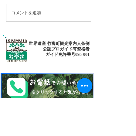
コメントを追加…
ゴールデンウィークは南
パナリ島シュノ
の島で新しい自分に出逢
グ・大自然の中でNa
fitness✨
おう〜✨パナリ島シュノ
ーケリング
世界遺産 竹富町観光案内人条例
公認プロガイド有資格者
​ガイド免許番号095-001​​
お電話
でお問い合わせ
​※クリックすると繋がります
ご予約・お問い合わせ
​※クリックするとメールです