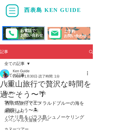
西表島 KEN GUIDE
・
ケンガイド
お電話で
ご予約
お問い合わせ
お問い合わせ
記事
全ての記事
Ken Guide
全ての記事
2018年1月30日
読了時間: 1分
八重山旅行で贅沢な時間を
天気
過ごそう〜🌴
SUP/
SUP・サップツアー
西表島旅行でエメラルドブルーの海を
満喫しよう〜🏝
南国だより
パナリ島＆バラス島シュノーケリング 
スペシャル大冒険ツアー
カヌーツアー