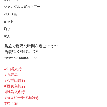
ジャングル大冒険ツアー
パナリ島
ヨット
釣り
求人
島旅で贅沢な時間を過ごそう〜
西表島 KEN GUIDE
www.kenguide.info
#沖縄旅行
#西表島
#八重山旅行
#西表島旅行
#離島
#旅行
#海
#ビーチ
#海好き
#女子旅