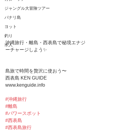
ジャングル大冒険ツアー
パナリ島
ヨット
釣り
沖縄旅行・離島・西表島で秘境エナジ
求人
ーチャージしよう✨
島旅で時間を贅沢に使おう〜
西表島 KEN GUIDE
www.kenguide.info
#沖縄旅行
#離島
#パワースポット
#西表島
#西表島旅行