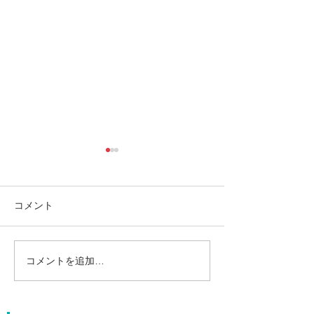
コメント
コメントを追加…
島旅で素敵な出逢い&冒険
ゴールデンウィ
へ〜🍍西表島カヌー
旅で秘境探検〜
カヌー