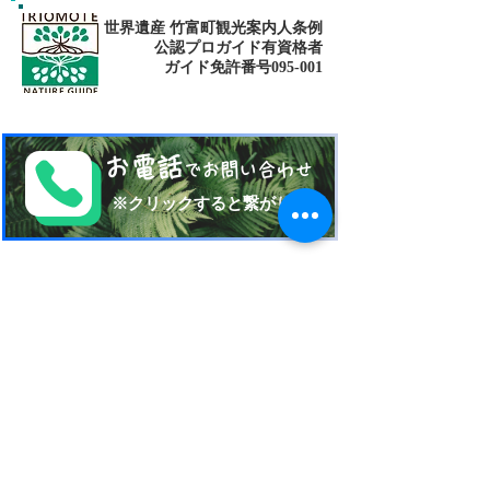
世界遺産 竹富町観光案内人条例
公認プロガイド有資格者
​ガイド免許番号095-001​​
お電話
でお問い合わせ
​※クリックすると繋がります
ご予約・お問い合わせ
​※クリックするとメールです
西表島 KEN
G
UIDE
イリオモテジマ・ケンガイド
〒907-1434
沖縄県八重山郡竹富町南風見189-2
Taketomi Okinawa Japan
TEL 080-17151704