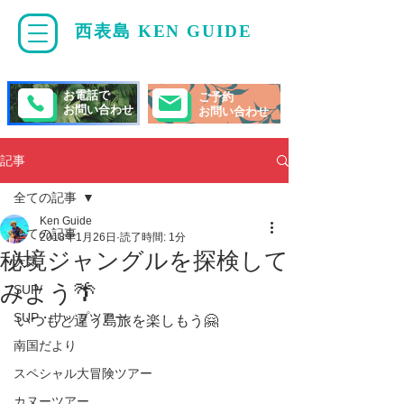
西表島 KEN GUIDE
・
ケンガイド
お電話で
ご予約
お問い合わせ
お問い合わせ
記事
全ての記事
Ken Guide
全ての記事
2018年1月26日
読了時間: 1分
秘境ジャングルを探検して
天気
みよう🌴
SUP/
SUP・サップツアー
いつもと違う島旅を楽しもう🤗 
南国だより
スペシャル大冒険ツアー
カヌーツアー