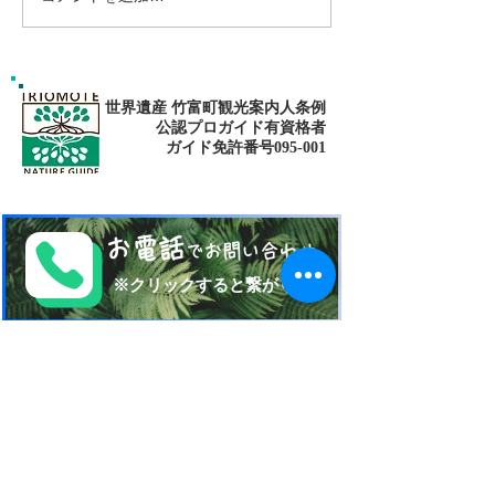
ト・仲間川マングローブ
ット・マングロー
カヌー・鍾乳洞探検（ケ
イビング）ツアー
世界遺産 竹富町観光案内人条例
公認プロガイド有資格者
​ガイド免許番号095-001​​
お電話
でお問い合わせ
​※クリックすると繋がります
ご予約・お問い合わせ
​※クリックするとメールです
西表島 KEN
G
UIDE