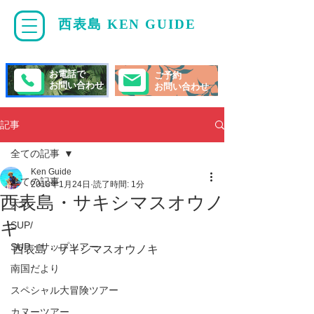
西表島 KEN GUIDE
・
ケンガイド
お電話で
ご予約
お問い合わせ
お問い合わせ
記事
全ての記事
Ken Guide
全ての記事
2018年1月24日
読了時間: 1分
西表島・サキシマスオウノ
天気
キ
SUP/
SUP・サップツアー
西表島・サキシマスオウノキ 
南国だより
スペシャル大冒険ツアー
カヌーツアー