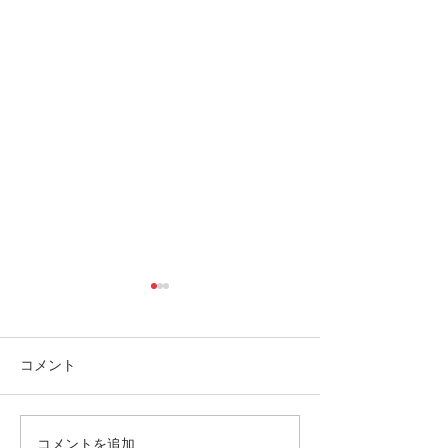
コメント
コメントを追加…
西表島おすすめスポッ
西表島おすすめ