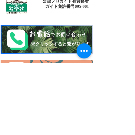
公認プロガイド有資格者
​ガイド免許番号095-001​​
お電話
でお問い合わせ
​※クリックすると繋がります
ご予約・お問い合わせ
​※クリックするとメールです
西表島 KEN
G
UIDE
イリオモテジマ・ケンガイド
〒907-1434
沖縄県八重山郡竹富町南風見189-2
Taketomi Okinawa Japan
TEL 080-17151704
FAX
098-993-7659
営業時間am10:00~pm21:00