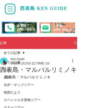
西表島 KEN GUIDE
・
ケンガイド
お電話で
ご予約
お問い合わせ
お問い合わせ
記事
全ての記事
Ken Guide
全ての記事
2018年1月23日
読了時間: 1分
西表島・マルバルリミノキ
天気
西表島・マルバルリミノキ 
SUP/
SUP・サップツアー
南国だより
スペシャル大冒険ツアー
カヌーツアー