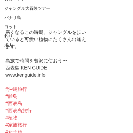
ジャングル大冒険ツアー
パナリ島
ヨット
寒くなるこの時期、ジャングルを歩い
釣り
ていると可愛い植物にたくさん出逢え
求人
ます。
島旅で時間を贅沢に使おう〜
西表島 KEN GUIDE
www.kenguide.info
#沖縄旅行
#離島
#西表島
#西表島旅行
#植物
#家族旅行
#女子旅