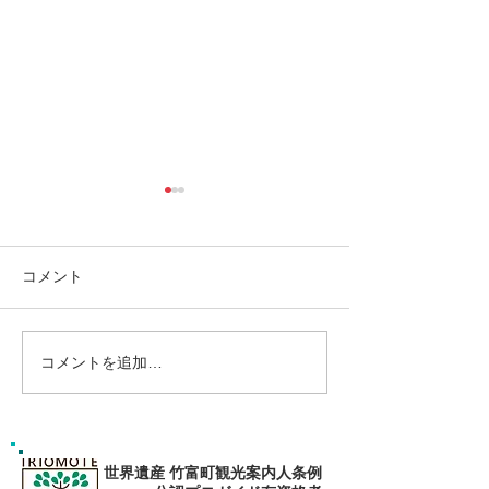
コメント
コメントを追加…
島旅で素敵な出逢い&冒険
ゴールデンウィ
へ〜🍍西表島カヌー
旅で秘境探検〜
カヌー
世界遺産 竹富町観光案内人条例