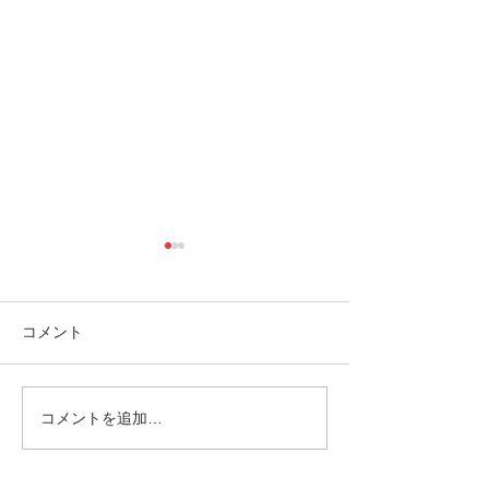
コメント
コメントを追加…
ゴールデンウィークは南
南の島へ旅して
の島で新しい自分に出逢
🌴パナリ島
おう〜✨パナリ島シュノ