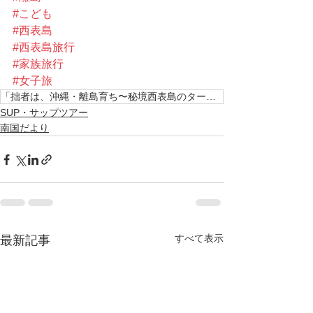
#こども
#西表島
#西表島旅行
#家族旅行
#女子旅
「拙者は、沖縄・離島育ち〜秘境西表島のターザン見習いこと、ケンシンと申す。 未だ3歳の若輩者ですが以
SUP・サップツアー
南国だより
すべて表示
最新記事