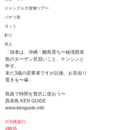
ジャングル大冒険ツアー
パナリ島
ヨット
釣り
求人
「拙者は、沖縄・離島育ち〜秘境西表
島のターザン見習いこと、ケンシンと
申す。
未だ3歳の若輩者ですが以後、お見知り
置きを〜😁」
島旅で時間を贅沢に使おう〜
西表島 KEN GUIDE
www.kenguide.info
#沖縄旅行
#離島