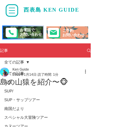
西表島 KEN GUIDE
・
ケンガイド
お電話で
ご予約
お問い合わせ
お問い合わせ
記事
全ての記事
Ken Guide
全ての記事
2018年1月14日
読了時間: 1分
島の山猿を紹介〜🐵
天気
SUP/
SUP・サップツアー
南国だより
スペシャル大冒険ツアー
カヌーツアー