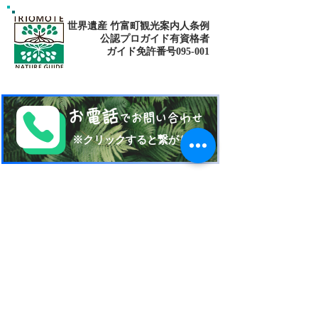
ーケリング
世界遺産 竹富町観光案内人条例
公認プロガイド有資格者
​ガイド免許番号095-001​​
お電話
でお問い合わせ
​※クリックすると繋がります
ご予約・お問い合わせ
​※クリックするとメールです
西表島 KEN
G
UIDE
イリオモテジマ・ケンガイド
〒907-1434
沖縄県八重山郡竹富町南風見189-2
Taketomi Okinawa Japan