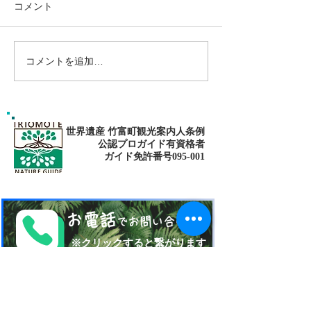
コメント
コメントを追加…
島旅で素敵な出逢い&冒険
ゴールデンウィ
へ〜🍍西表島カヌー
旅で秘境探検〜
カヌー
世界遺産 竹富町観光案内人条例
公認プロガイド有資格者
​ガイド免許番号095-001​​
お電話
でお問い合わせ
​※クリックすると繋がります
ご予約・お問い合わせ