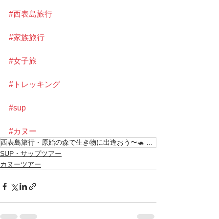
#西表島旅行
#家族旅行
#女子旅
#トレッキング
#sup
#カヌー
西表島旅行・原始の森で生き物に出逢おう〜🐢 セマルハコガメ 島旅で時間を贅沢に使おう〜 西表島
SUP・サップツアー
カヌーツアー