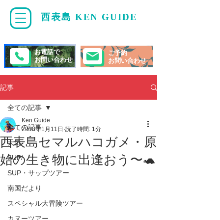
西表島 KEN GUIDE
・
ケンガイド
お電話で
ご予約
お問い合わせ
お問い合わせ
記事
全ての記事
Ken Guide
全ての記事
2018年1月11日
読了時間: 1分
西表島セマルハコガメ・原
天気
始の生き物に出逢おう〜🐢
SUP/
SUP・サップツアー
南国だより
スペシャル大冒険ツアー
カヌーツアー