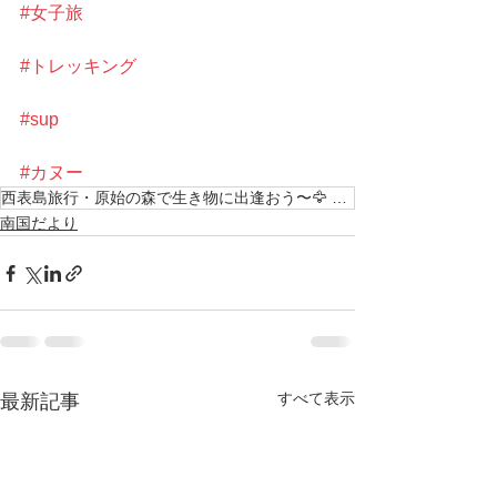
#女子旅
#トレッキング
#sup
#カヌー
西表島旅行・原始の森で生き物に出逢おう〜🦅 カンムリワシ 島旅で時間を贅沢に使おう〜 西表島
南国だより
すべて表示
最新記事