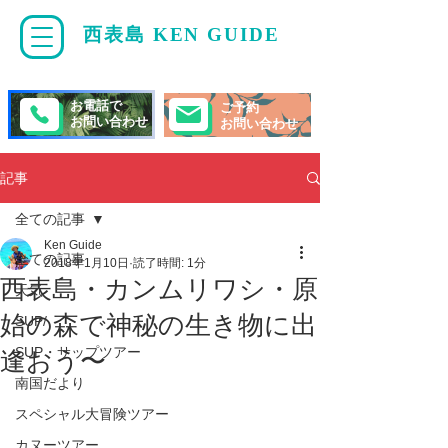
西表島 KEN GUIDE
・
ケンガイド
お電話で
ご予約
お問い合わせ
お問い合わせ
記事
全ての記事
Ken Guide
全ての記事
2018年1月10日
読了時間: 1分
西表島・カンムリワシ・原
天気
始の森で神秘の生き物に出
SUP/
SUP・サップツアー
逢おう〜
南国だより
スペシャル大冒険ツアー
カヌーツアー