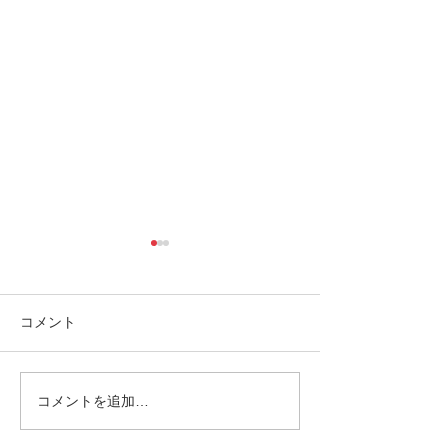
コメント
コメントを追加…
南の島へ旅してみよう〜
シャワートレッ
🌴パナリ島
秘境の滝巡り✨