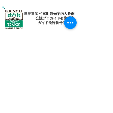
世界遺産 竹富町観光案内人条例
公認プロガイド有資格者
​ガイド免許番号095-001​​
お電話
でお問い合わせ
​※クリックすると繋がります
ご予約・お問い合わせ
​※クリックするとメールです
西表島 KEN
G
UIDE
イリオモテジマ・ケンガイド
〒907-1434