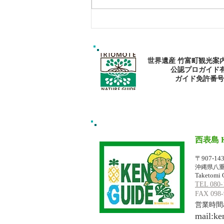
西表島おすすめスポットツア
ー・マングローブカヌー：森
で心と身体を癒そう
世界遺産 竹富町観光案
公認プロガイド
​ガイド免許番号095
西表島 
イリオモテジ
〒907-14
沖縄県八重
Taketomi 
TEL 080-
FAX 098-
営業時間am
mail:
ke