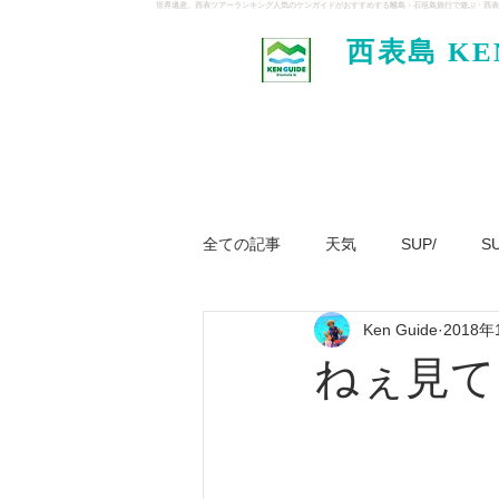
世界遺産、西表ツアーランキング人気のケンガイドがおすすめする離島・石垣島旅行で遊ぶ・西表
西表島 KE
イド
全ての記事
天気
SUP/
S
Ken Guide
2018年
ジャングル大冒険ツアー
パナ
ねぇ見て