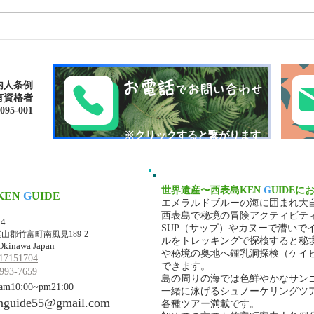
島旅で素敵な出逢い&冒険
ゴー
へ〜🍍西表島カヌー
秘境
お電話
内人条例
でお問い合わせ
有資格者
-001​​
​※クリックすると繋がります
世界遺産〜西表島KEN
G
UIDEに
KEN
G
UIDE
エメラルドブルーの海に囲まれ大
マ・ケンガイド
西表島で秘境の冒険アクティビテ
34
SUP（サップ）やカヌーで漕いで
山郡竹富町南風見189-2
ルをトレッキングで探検すると秘
Okinawa Japan
や秘境の奥地へ鍾乳洞探検（ケイ
17151704
できます。
993-7659
島の周りの海では色鮮やかなサン
10:00~pm21:00
一緒に泳げるシュノーケリングツ
nguide55@gmail.com
各種ツアー満載です。