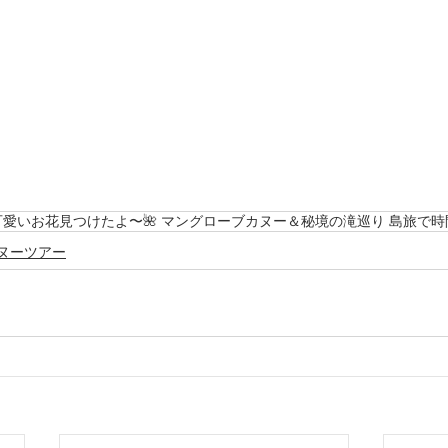
愛いお花見つけたよ〜🌺 マングローブカヌー＆秘境の滝巡り 島旅で時
ヌーツアー