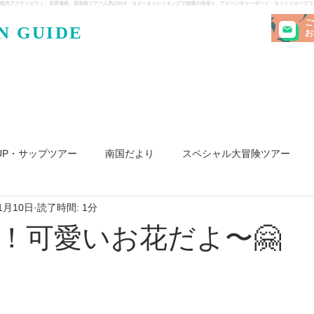
観光アクティビティ、世界遺産、西表島ツアー人気のSUP・カヌー＆トレッキングで秘境の滝巡り、アドベンチャーボート・ヨットクルーズ
ご
N GUIDE
・ケンガ
お
UP・サップツアー
南国だより
スペシャル大冒険ツアー
1月10日
読了時間: 1分
リ島
ヨット
釣り
求人
！可愛いお花だよ〜🤗