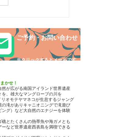
ルデンウィークは島旅で
探検〜😊西表島カヌー
ご予約・お問い合わせ
​※クリックするとメールです
おまかせ！
自然が広がる南国アイランド世界遺産
ィを、雄大なマングローブの川を
イリオモテヤマネコが生息するジャング
境の滝がありキャニオニングで滝遊び
ビング）など大自然のエナジーを体験
ゴ礁とたくさんの熱帯魚や海ガメとも
アーなど世界遺産西表島を満喫できる