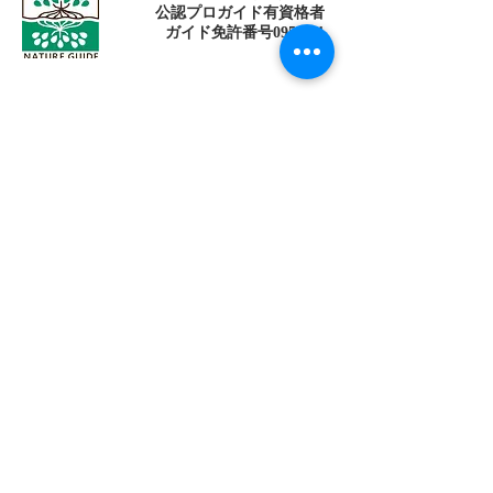
公認プロガイド有資格者
​ガイド免許番号095-001​​
お電話
でお問い合わせ
​※クリックすると繋がります
ご予約・お問い合わせ
​※クリックするとメールです
西表島 KEN
G
UIDE
イリオモテジマ・ケンガイド
〒907-1434
沖縄県八重山郡竹富町南風見189-2
Taketomi Okinawa Japan
TEL 080-17151704
FAX
098-993-7659
営業時間am10:00~pm21:00