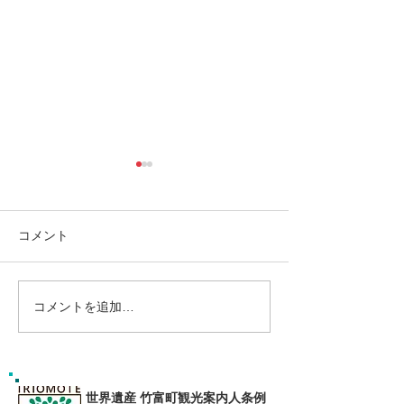
コメント
コメントを追加…
島旅で素敵な出逢い&冒険
ゴールデンウィ
へ〜🍍西表島カヌー
旅で秘境探検〜
カヌー
世界遺産 竹富町観光案内人条例