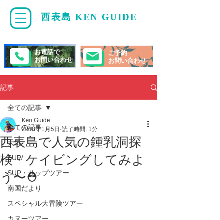
西表島 KEN GUIDE
・
ケンガイド
お電話で
ご予約
お問い合わせ
お問い合わせ
記事
全ての記事
Ken Guide
全ての記事
2018年1月5日
読了時間: 1分
西表島で人気の鍾乳洞探
天気
検・ケイビングしてみよ
SUP/
SUP・サップツアー
う〜⛑
南国だより
スペシャル大冒険ツアー
カヌーツアー