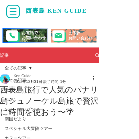
西表島 KEN GUIDE
・
ケンガイド
お電話で
ご予約
お問い合わせ
お問い合わせ
記事
全ての記事
Ken Guide
全ての記事
2017年12月31日
読了時間: 1分
西表島旅行で人気のパナリ
天気
島シュノーケル島旅で贅沢
SUP/
SUP・サップツアー
に時間を使おう〜🌴
南国だより
スペシャル大冒険ツアー
カヌーツアー