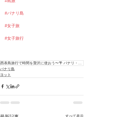
#島旅
#パナリ島
#女子旅
#女子旅行
西表島旅行で時間を贅沢に使おう〜🌴 パナリ・バラス島シュノーケル 南の島で最高の思い出を〜 西表
パナリ島
ヨット
すべて表示
最新記事