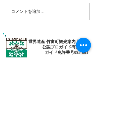
コメントを追加…
ゴールデンウィークは南
パナリ島シュノ
の島で新しい自分に出逢
グ・大自然の中でNa
fitness✨
おう〜✨パナリ島シュノ
ーケリング
世界遺産 竹富町観光案内人条例
公認プロガイド有資格者
​ガイド免許番号095-001​​
お電話
でお問い合わせ
​※クリックすると繋がります
ご予約・お問い合わせ
​※クリックするとメールです