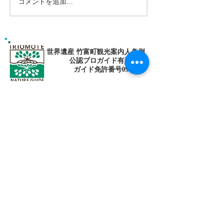
コメントを追加…
南の島へ旅してみよう〜
シャワートレッ
🌴パナリ島
秘境の滝巡り✨
世界遺産 竹富町観光案内人条例
公認プロガイド有資格者
​ガイド免許番号095-001​​
お電話
でお問い合わせ
​※クリックすると繋がります
ご予約・お問い合わせ
​※クリックするとメールです