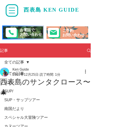
西表島 KEN GUIDE
・
ケンガイド
お電話で
ご予約
お問い合わせ
お問い合わせ
記事
全ての記事
Ken Guide
全ての記事
2017年12月25日
読了時間: 1分
西表島のサンタクロース〜
天気
🎄
SUP/
SUP・サップツアー
南国だより
スペシャル大冒険ツアー
カヌーツアー