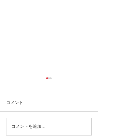
コメント
コメントを追加…
南の島へ旅してみよう〜
シャワートレッ
🌴パナリ島
秘境の滝巡り✨