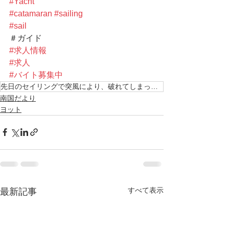
#Yacht
#catamaran
#sailing
#sail
＃ガイド 
#求人情報
#求人
#バイト募集中
先日のセイリングで突風により、破れてしまったので、縫ってます、使う糸は釣りに使うPEライン〜
南国だより
ヨット
すべて表示
最新記事