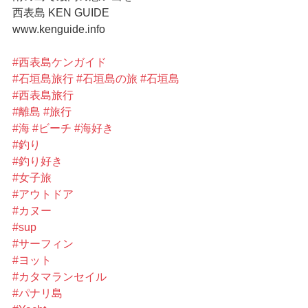
西表島 KEN GUIDE
www.kenguide.info
#西表島ケンガイド
#石垣島旅行
#石垣島の旅
#石垣島
#西表島旅行
#離島
#旅行
#海
#ビーチ
#海好き
#釣り
#釣り好き
#女子旅
#アウトドア
#カヌー
#sup
#サーフィン
#ヨット
#カタマランセイル
#パナリ島