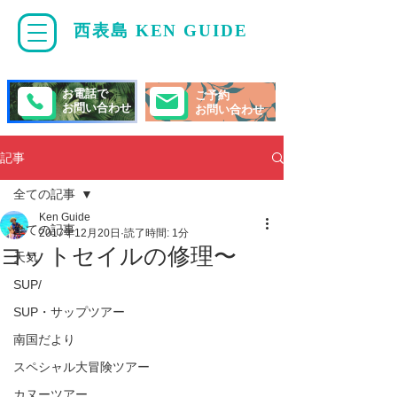
西表島 KEN GUIDE
・
ケンガイド
お電話で
ご予約
お問い合わせ
お問い合わせ
記事
全ての記事
Ken Guide
全ての記事
2017年12月20日
読了時間: 1分
ヨットセイルの修理〜
天気
SUP/
SUP・サップツアー
南国だより
スペシャル大冒険ツアー
カヌーツアー