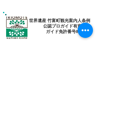
世界遺産 竹富町観光案内人条例
公認プロガイド有資格者
​ガイド免許番号095-001​​
お電話
でお問い合わせ
​※クリックすると繋がります
ご予約・お問い合わせ
​※クリックするとメールです
西表島 KEN
G
UIDE
イリオモテジマ・ケンガイド
〒907-1434