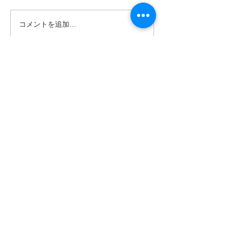
コメントを追加…
南の島へ旅してみよう〜
シャワートレッ
🌴パナリ島
秘境の滝巡り✨
世界遺産 竹富町観光案内人条例
公認プロガイド有資格者
​ガイド免許番号095-001​​
お電話
でお問い合わせ
​※クリックすると繋がります
ご予約・お問い合わせ
​※クリックするとメールです