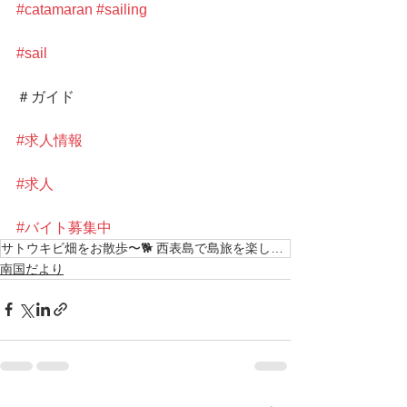
#catamaran
#sailing
#sail
＃ガイド
#求人情報
#求人
#バイト募集中
サトウキビ畑をお散歩〜🐕 西表島で島旅を楽しもう〜🌴💚 南の島で最高の思い出を〜 西表
南国だより