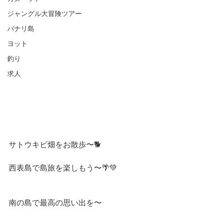
ジャングル大冒険ツアー
パナリ島
ヨット
釣り
求人
サトウキビ畑をお散歩〜🐕
西表島で島旅を楽しもう〜🌴💚
南の島で最高の思い出を〜