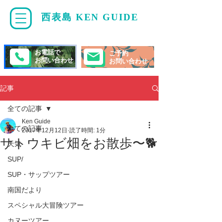
西表島 KEN GUIDE
・
ケンガイド
お電話で
ご予約
お問い合わせ
お問い合わせ
記事
全ての記事
Ken Guide
全ての記事
2017年12月12日
読了時間: 1分
サトウキビ畑をお散歩〜🐕
天気
SUP/
SUP・サップツアー
南国だより
スペシャル大冒険ツアー
カヌーツアー