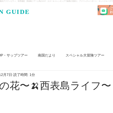
観光アクティビティ、世界遺産、西表島ツアー人気のSUP・カヌー＆トレッキングで秘境の滝巡り、アドベンチャーボート・ヨットクルーズ
ご
N GUIDE
・ケンガ
お
UP・サップツアー
南国だより
スペシャル大冒険ツアー
12月7日
読了時間: 1分
リ島
ヨット
釣り
求人
の花〜🍌西表島ライフ〜