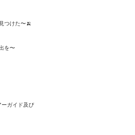
見つけた〜🍌
出を〜
ツアーガイド及び