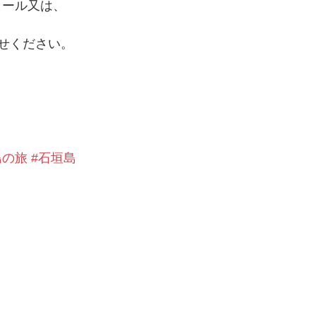
メール又は、
せください。
島の旅
#石垣島