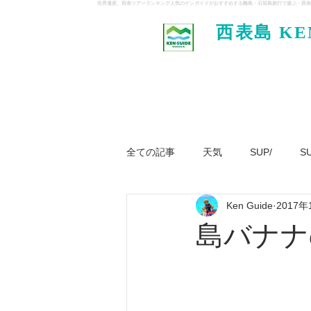
世界遺産、西表ツアーランキング人気のケンガイドがおすすめする離島・石垣島旅行で遊ぶ・西表
西表島 KE
イド
全ての記事
天気
SUP/
S
Ken Guide
2017年
ジャングル大冒険ツアー
パナ
島バナナ