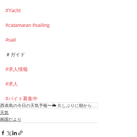
#Yacht
#catamaran
#sailing
#sail
＃ガイド
#求人情報
#求人
#バイト募集中
西表島の今日の天気予報〜🌥 久しぶりに朝から快晴です〜☀️ 北東の風5〜6m/s 気温19℃
天気
南国だより