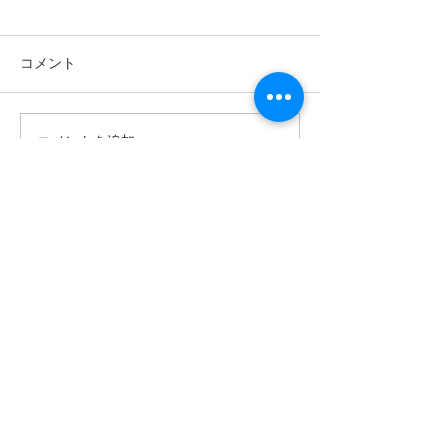
コメント
コメントを追加…
南の島へ旅してみよう〜
シャワートレッ
🌴パナリ島
秘境の滝巡り✨
世界遺産 竹富町観光案内人条例
公認プロガイド有資格者
​ガイド免許番号095-001​​
お電話
でお問い合わせ
​※クリックすると繋がります