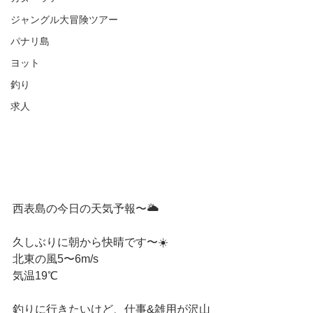
ジャングル大冒険ツアー
パナリ島
ヨット
釣り
求人
西表島の今日の天気予報〜🌥
久しぶりに朝から快晴です〜☀️
北東の風5〜6m/s
気温19℃
釣りに行きたいけど、仕事&雑用が沢山