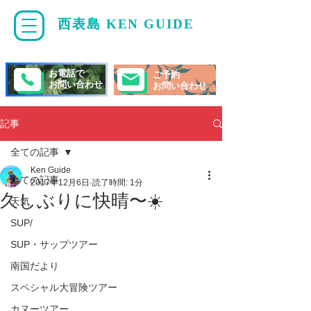
西表島 KEN GUIDE
・
ケンガイド
お電話で
ご予約
お問い合わせ
お問い合わせ
記事
全ての記事
Ken Guide
全ての記事
2017年12月6日
読了時間: 1分
久しぶりに快晴〜☀️
天気
SUP/
SUP・サップツアー
南国だより
スペシャル大冒険ツアー
カヌーツアー