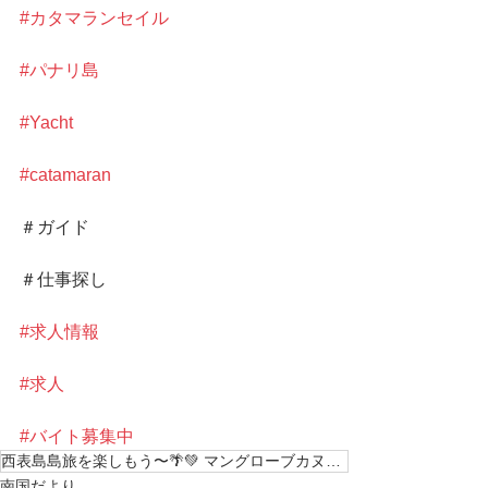
#カタマランセイル
#パナリ島
#Yacht
#catamaran
＃ガイド
＃仕事探し
#求人情報
#求人
#バイト募集中
西表島島旅を楽しもう〜🌴💚 マングローブカヌー&シャワートレッキング 南の島で最高の思い
南国だより