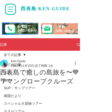
西表島 KEN GUIDE
・
ケンガイド
お電話で
ご予約
お問い合わせ
お問い合わせ
記事
全ての記事
Ken Guide
全ての記事
2017年11月15日
読了時間: 1分
西表島で癒しの島旅を〜💙
天気
🌴マングローブクルーズ
SUP/
SUP・サップツアー
南国だより
スペシャル大冒険ツアー
カヌーツアー