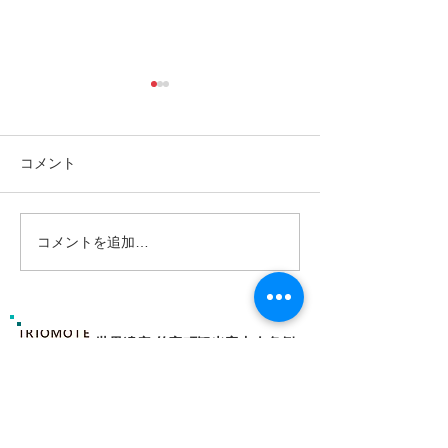
コメント
コメントを追加…
島旅で素敵な出逢い&冒険
ゴールデンウィ
へ〜🍍西表島カヌー
旅で秘境探検〜
カヌー
世界遺産 竹富町観光案内人条例
公認プロガイド有資格者
​ガイド免許番号095-001​​