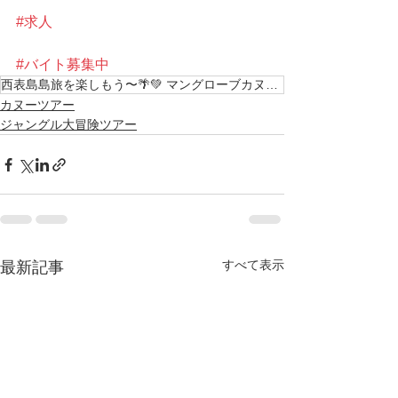
#求人
#バイト募集中
西表島島旅を楽しもう〜🌴💚 マングローブカヌー 南の島で最高の思い出を〜 西表島 KEN GU
カヌーツアー
ジャングル大冒険ツアー
すべて表示
最新記事