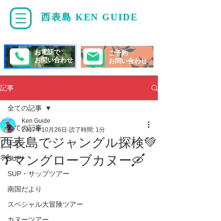
西表島 KEN GUIDE
・
ケンガイド
お電話で
ご予約
お問い合わせ
お問い合わせ
記事
全ての記事
Ken Guide
全ての記事
2017年10月26日
読了時間: 1分
西表島でジャングル探検💚
天気
🌴マングローブカヌー🛶
SUP/
SUP・サップツアー
南国だより
スペシャル大冒険ツアー
カヌーツアー