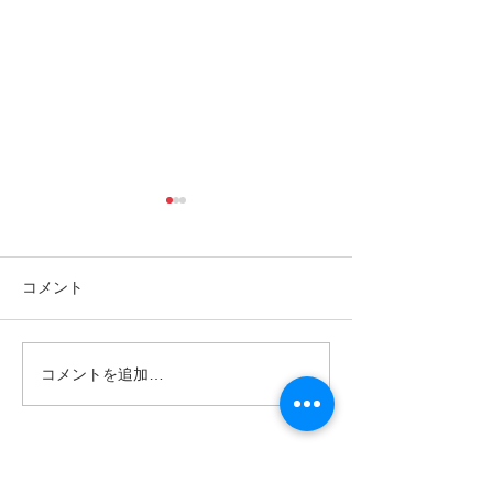
コメント
コメントを追加…
島旅で素敵な出逢い&冒険
ゴールデンウィ
へ〜🍍西表島カヌー
旅で秘境探検〜
カヌー
世界遺産 竹富町観光案内人条例