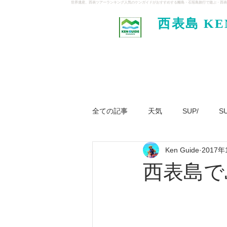
世界遺産、西表ツアーランキング人気のケンガイドがおすすめする離島・石垣島旅行で遊ぶ・西表
西表島 KE
イド
全ての記事
天気
SUP/
S
Ken Guide
2017年
ジャングル大冒険ツアー
パナ
西表島で