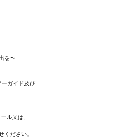
出を〜
ツアーガイド及び
メール又は、
せください。