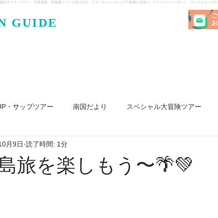
観光アクティビティ、世界遺産、西表島ツアー人気のSUP・カヌー＆トレッキングで秘境の滝巡り、アドベンチャーボート・ヨットクルーズ
ご
N GUIDE
・ケンガ
お
UP・サップツアー
南国だより
スペシャル大冒険ツアー
10月9日
読了時間: 1分
リ島
ヨット
釣り
求人
島旅を楽しもう〜🌴💚