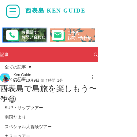
西表島 KEN GUIDE
・
ケンガイド
お電話で
ご予約
お問い合わせ
お問い合わせ
記事
全ての記事
Ken Guide
全ての記事
2017年10月9日
読了時間: 1分
西表島で島旅を楽しもう〜
天気
🌴😀
SUP/
SUP・サップツアー
南国だより
スペシャル大冒険ツアー
カヌーツアー