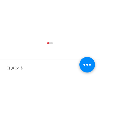
コメント
コメントを追加…
島旅で素敵な出逢い&冒険
ゴールデンウィ
へ〜🍍西表島カヌー
旅で秘境探検〜
カヌー
世界遺産 竹富町観光案内人条例
公認プロガイド有資格者
​ガイド免許番号095-001​​