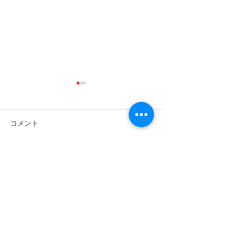
コメント
コメントを追加…
ゴールデンウィークは南
パナリ島シュノ
の島で新しい自分に出逢
グ・大自然の中でNa
fitness✨
おう〜✨パナリ島シュノ
ーケリング
世界遺産 竹富町観光案内人条例
公認プロガイド有資格者