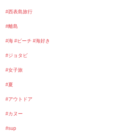
#西表島旅行
#離島
#海
#ビーチ
#海好き
#ジョタビ
#女子旅
#夏
#アウトドア
#カヌー
#sup