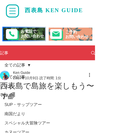
西表島 KEN GUIDE
・
ケンガイド
お電話で
ご予約
お問い合わせ
お問い合わせ
記事
全ての記事
Ken Guide
全ての記事
2017年10月9日
読了時間: 1分
西表島で島旅を楽しもう〜
天気
🌴🌈
SUP/
SUP・サップツアー
南国だより
スペシャル大冒険ツアー
カヌーツアー