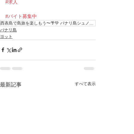
#求人
#バイト募集中
西表島で島旅を楽しもう〜🌴💚 パナリ島シュノーケル 南の島で最高の思い出を〜 KEN GUI
パナリ島
ヨット
すべて表示
最新記事