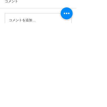
コメント
コメントを追加…
ゴールデンウィークは最
大自然の中でNatu
高の冒険しよう✨
fitness✨西表
ーブSUP
世界遺産 竹富町観光案内人条例
公認プロガイド有資格者
​ガイド免許番号095-001​​
お電話
でお問い合わせ
​※クリックすると繋がります
ご予約・お問い合わせ