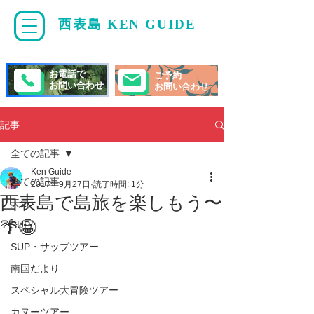
西表島 KEN GUIDE
・
ケンガイド
お電話で
ご予約
お問い合わせ
お問い合わせ
記事
全ての記事
Ken Guide
全ての記事
2017年9月27日
読了時間: 1分
西表島で島旅を楽しもう〜
天気
🌴😀
SUP/
SUP・サップツアー
南国だより
スペシャル大冒険ツアー
カヌーツアー