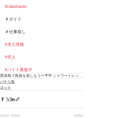
#catamaran
＃ガイド
＃仕事探し
#求人情報
#求人
#バイト募集中
西表島で島旅を楽しもう〜🌴💚 シャワートレッキング KEN GUIDEではツアーガイド及び 見
パナリ島
ヨット