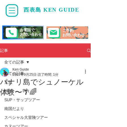
西表島 KEN GUIDE
・
ケンガイド
お電話で
ご予約
お問い合わせ
お問い合わせ
記事
全ての記事
Ken Guide
全ての記事
2017年9月25日
読了時間: 1分
パナリ島でシュノーケル
天気
体験〜🌴🌈
SUP/
SUP・サップツアー
南国だより
スペシャル大冒険ツアー
カヌーツアー