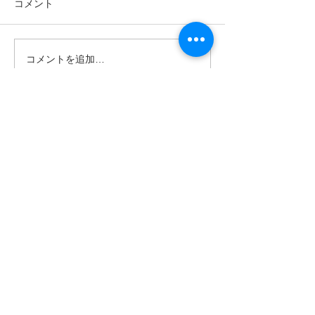
コメント
コメントを追加…
ゴールデンウィークは南
パナリ島シュノ
の島で新しい自分に出逢
グ・大自然の中でNa
fitness✨
おう〜✨パナリ島シュノ
ーケリング
世界遺産 竹富町観光案内人条例
公認プロガイド有資格者
​ガイド免許番号095-001​​
お電話
でお問い合わせ
​※クリックすると繋がります
ご予約・お問い合わせ