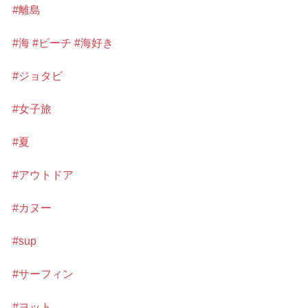
#離島
#海
#ビーチ
#海好き
#ジョタビ
#女子旅
#夏
#アウトドア
#カヌー
#sup
#サーフィン
#ヨット