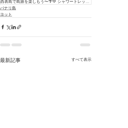
西表島で島旅を楽しもう〜🌴💚 シャワートレッキング KEN GUIDEではツアーガイド及び 見
パナリ島
ヨット
すべて表示
最新記事