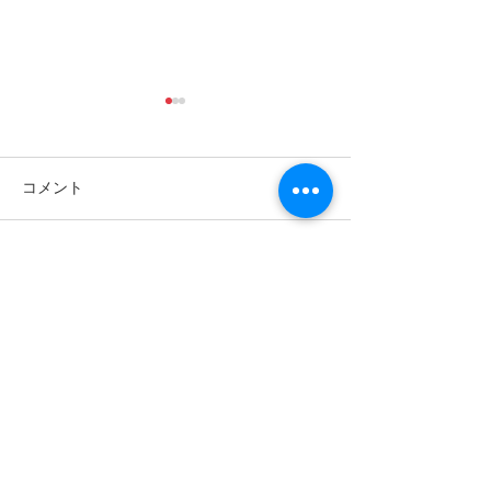
コメント
コメントを追加…
ゴールデンウィークは南
パナリ島シュノ
の島で新しい自分に出逢
グ・大自然の中でNa
fitness✨
おう〜✨パナリ島シュノ
ーケリング
世界遺産 竹富町観光案内人条例
公認プロガイド有資格者
​ガイド免許番号095-001​​