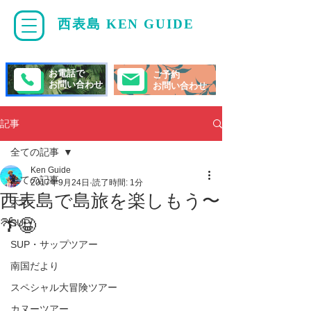
西表島 KEN GUIDE
・
ケンガイド
お電話で
ご予約
お問い合わせ
お問い合わせ
記事
全ての記事
Ken Guide
全ての記事
2017年9月24日
読了時間: 1分
西表島で島旅を楽しもう〜
天気
🌴😀
SUP/
SUP・サップツアー
南国だより
スペシャル大冒険ツアー
カヌーツアー