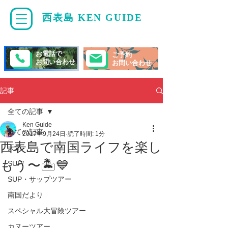
西表島 KEN GUIDE
・
ケンガイド
お電話で
ご予約
お問い合わせ
お問い合わせ
記事
全ての記事
Ken Guide
全ての記事
2017年9月24日
読了時間: 1分
西表島で南国ライフを楽し
天気
もう〜🏝💙
SUP/
SUP・サップツアー
南国だより
スペシャル大冒険ツアー
カヌーツアー