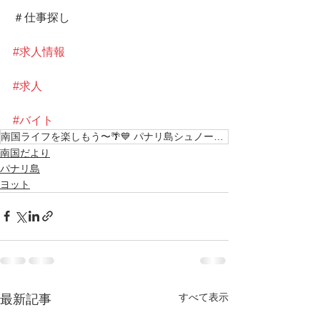
＃仕事探し
#求人情報
#求人
#バイト
南国ライフを楽しもう〜🌴💙 パナリ島シュノーケル KEN GUIDEではツアーガイド及び見
南国だより
パナリ島
ヨット
すべて表示
最新記事