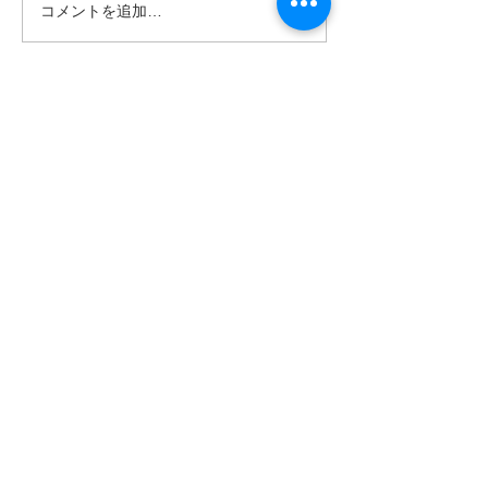
コメントを追加…
ゴールデンウィークは南
南の島へ旅して
の島で新しい自分に出逢
🌴パナリ島
おう〜✨パナリ島シュノ
ーケリング
世界遺産 竹富町観光案内人条例
公認プロガイド有資格者
​ガイド免許番号095-001​​
お電話
でお問い合わせ
​※クリックすると繋がります
ご予約・お問い合わせ
​※クリックするとメールです