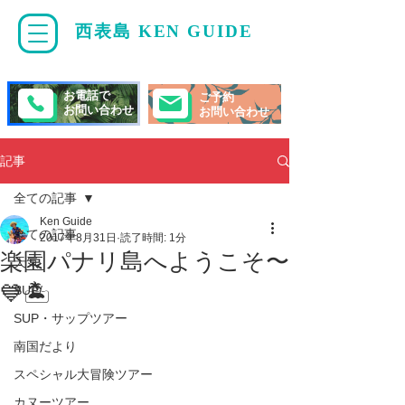
西表島 KEN GUIDE
・
ケンガイド
お電話で
ご予約
お問い合わせ
お問い合わせ
記事
全ての記事
Ken Guide
全ての記事
2017年8月31日
読了時間: 1分
楽園パナリ島へようこそ〜
天気
💙🏝
SUP/
SUP・サップツアー
南国だより
スペシャル大冒険ツアー
カヌーツアー