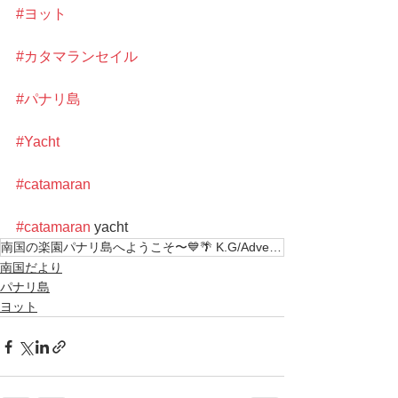
#ヨット
#カタマランセイル
#パナリ島
#Yacht
#catamaran
#catamaran
 yacht 
南国の楽園パナリ島へようこそ〜💙🌴 K.G/Adventure〜西表島 南の島で最高の旅を〜
南国だより
パナリ島
ヨット