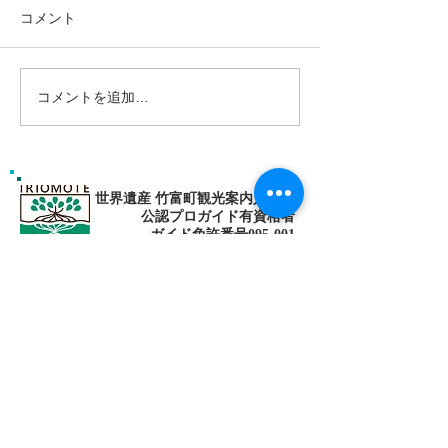
コメント
コメントを追加…
ゴールデンウィークは南
南の島へ旅して
の島で新しい自分に出逢
🌴パナリ島
おう〜✨パナリ島シュノ
ーケリング
世界遺産 竹富町観光案内人条例
公認プロガイド有資格者
​ガイド免許番号095-001​​
お電話
でお問い合わせ
​※クリックすると繋がります
ご予約・お問い合わせ