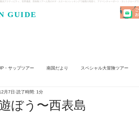
観光アクティビティ、世界遺産、西表島ツアー人気のSUP・カヌー＆トレッキングで秘境の滝巡り、アドベンチャーボート・ヨットクルーズ
ご
N GUIDE
・ケンガ
お
UP・サップツアー
南国だより
スペシャル大冒険ツアー
12月7日
読了時間: 1分
リ島
ヨット
釣り
求人
遊ぼう〜西表島