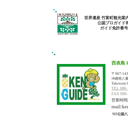
で新しい自分に出逢おう〜✨
パナリ島シュノーケリング
世界遺産 竹富町観光案
公認プロガイド
​ガイド免許番号095
西表島 
イリオモテジ
〒907-14
沖縄県八重
Taketomi 
TEL 080-
FAX 098-
営業時間am
mail:
ke
SIJ公認八