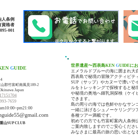
ナリ島
の滝
お電話
内人条例
でお問い合わせ
有資格者
-001​​
​※クリックすると繋がります
世界遺産〜西表島KEN
G
UIDEに
KEN
G
UIDE
エメラルドブルーの海に囲まれ大
マ・ケンガイド
西表島で秘境の冒険アクティビテ
34
SUP（サップ）やカヌーで漕いで
山郡竹富町南風見189-2
ルをトレッキングで探検すると秘
Okinawa Japan
や秘境の奥地へ鍾乳洞探検（ケイ
17151704
できます。
993-7659
島の周りの海では色鮮やかなサン
10:00~pm21:00
一緒に泳げるシュノーケリングツ
nguide55@gmail.com
各種ツアー満載です。
初めての方でも竹富町案内人条例
重山SUP CLUB
ご案内致しますのでご安心くださ
みなさまに最高の旅の思い出とな