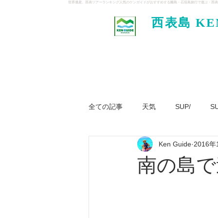
世界遺産、西表ツアーランキング人気のケンガイドがおすすめする離島・石垣島旅行で遊ぶ・西表
西表島 KE
イド
全ての記事
天気
SUP/
S
Ken Guide
2016年
ジャングル大冒険ツアー
パナ
南の島で