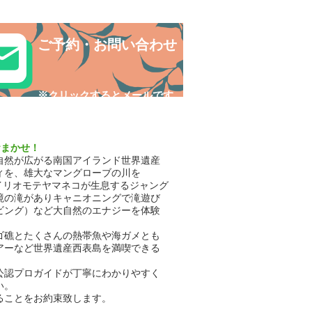
巡り✨
ご予約・お問い合わせ
​※クリックするとメールです
おまかせ！
自然が広がる南国アイランド世界遺産
ィを、雄大なマングローブの川を
イリオモテヤマネコが生息するジャング
境の滝がありキャニオニングで滝遊び
ビング）など大自然のエナジーを体験
ゴ礁とたくさんの熱帯魚や海ガメとも
アーなど世界遺産西表島を満喫できる
公認プロガイドが丁寧にわかりやすく
い。
ることをお約束致します。