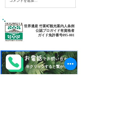
コメントを追加…
島旅で素敵な出逢い&冒険
ゴールデンウィ
へ〜🍍西表島カヌー
旅で秘境探検〜
カヌー
世界遺産 竹富町観光案内人条例
公認プロガイド有資格者
​ガイド免許番号095-001​​
お電話
でお問い合わせ
​※クリックすると繋がります
ご予約・お問い合わせ
​※クリックするとメールです