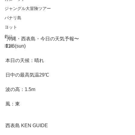
ジャングル大冒険ツアー
パナリ島
ヨット
釣り
 沖縄・西表島・今日の天気予報〜
求人
11/6(sun)
本日の天候：晴れ
日中の最高気温29℃
波の高：1.5m
風：東
西表島 KEN GUIDE