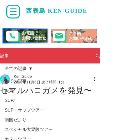
西表島 KEN GUIDE
・
ケンガイド
お電話で
ご予約
お問い合わせ
お問い合わせ
記事
全ての記事
Ken Guide
全ての記事
2016年11月6日
読了時間: 1分
セマルハコガメを発見〜
天気
SUP/
SUP・サップツアー
南国だより
スペシャル大冒険ツアー
カヌーツアー