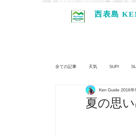
世界遺産、西表ツアーランキング人気のケンガイドがおすすめする離島・石垣島旅行で遊ぶ・西表
西表島 KE
イド
全ての記事
天気
SUP/
S
Ken Guide
2016年
ジャングル大冒険ツアー
パナ
夏の思い