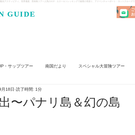
観光アクティビティ、世界遺産、西表島ツアー人気のSUP・カヌー＆トレッキングで秘境の滝巡り、アドベンチャーボート・ヨットクルーズ
ご
N GUIDE
・ケンガ
お
UP・サップツアー
南国だより
スペシャル大冒険ツアー
9月18日
読了時間: 1分
リ島
ヨット
釣り
求人
出〜パナリ島＆幻の島