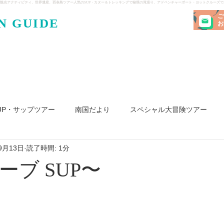
観光アクティビティ、世界遺産、西表島ツアー人気のSUP・カヌー＆トレッキングで秘境の滝巡り、アドベンチャーボート・ヨットクルーズ
ご
N GUIDE
・ケンガ
お
UP・サップツアー
南国だより
スペシャル大冒険ツアー
9月13日
読了時間: 1分
リ島
ヨット
釣り
求人
ーブ SUP〜