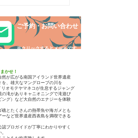
ワートレッキングで秘境
巡り✨
ご予約・お問い合わせ
​※クリックするとメールです
おまかせ！
自然が広がる南国アイランド世界遺産
ィを、雄大なマングローブの川を
イリオモテヤマネコが生息するジャング
境の滝がありキャニオニングで滝遊び
ビング）など大自然のエナジーを体験
ゴ礁とたくさんの熱帯魚や海ガメとも
アーなど世界遺産西表島を満喫できる
公認プロガイドが丁寧にわかりやすく
い。