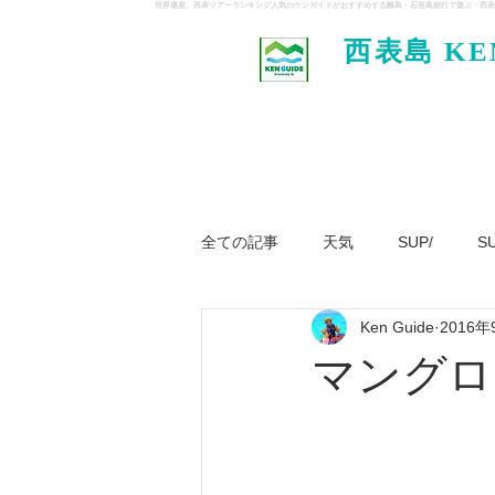
世界遺産、西表ツアーランキング人気のケンガイドがおすすめする離島・石垣島旅行で遊ぶ・西表
西表島 KE
イド
全ての記事
天気
SUP/
S
Ken Guide
2016年
ジャングル大冒険ツアー
パナ
マングロ