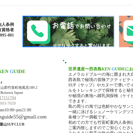
南の島へ旅してみよう〜🌴パ
シャ
ナリ島
の滝
お電話
内人条例
でお問い合わせ
有資格者
-001​​
​※クリックすると繋がります
世界遺産〜西表島KEN
G
UIDEに
KEN
G
UIDE
エメラルドブルーの海に囲まれ大
マ・ケンガイド
西表島で秘境の冒険アクティビテ
34
SUP（サップ）やカヌーで漕いで
山郡竹富町南風見189-2
ルをトレッキングで探検すると秘
Okinawa Japan
や秘境の奥地へ鍾乳洞探検（ケイ
17151704
できます。
993-7659
島の周りの海では色鮮やかなサン
10:00~pm21:00
一緒に泳げるシュノーケリングツ
nguide55@gmail.com
各種ツアー満載です。
初めての方でも竹富町案内人条例
重山SUP CLUB
ご案内致しますのでご安心くださ