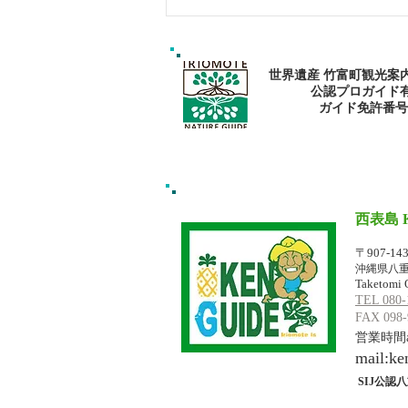
ゴールデンウィークは南の島
で新しい自分に出逢おう〜✨
パナリ島シュノーケリング
世界遺産 竹富町観光案
公認プロガイド
​ガイド免許番号095
西表島 
イリオモテジ
〒907-14
沖縄県八重
Taketomi 
TEL 080-
FAX 098-
営業時間am
mail:
ke
SIJ公認八