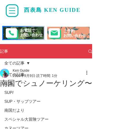
西表島 KEN GUIDE
・
ケンガイド
お電話で
ご予約
お問い合わせ
お問い合わせ
記事
全ての記事
Ken Guide
全ての記事
2016年9月9日
読了時間: 1分
南国でシュノーケリング〜
天気
SUP/
SUP・サップツアー
南国だより
スペシャル大冒険ツアー
カヌーツアー