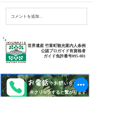
コメントを追加…
南の島へ旅してみよう〜
シャワートレッ
🌴パナリ島
秘境の滝巡り✨
世界遺産 竹富町観光案内人条例
公認プロガイド有資格者
​ガイド免許番号095-001​​
お電話
でお問い合わせ
​※クリックすると繋がります
ご予約・お問い合わせ
​※クリックするとメールです