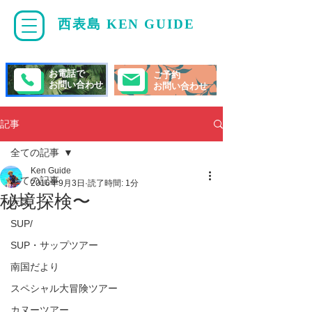
西表島 KEN GUIDE
・
ケンガイド
お電話で
ご予約
お問い合わせ
お問い合わせ
記事
全ての記事
Ken Guide
全ての記事
2016年9月3日
読了時間: 1分
秘境探検〜
天気
SUP/
SUP・サップツアー
南国だより
スペシャル大冒険ツアー
カヌーツアー