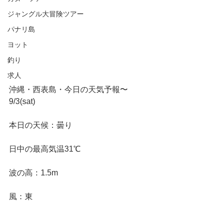
ジャングル大冒険ツアー
パナリ島
ヨット
釣り
求人
沖縄・西表島・今日の天気予報〜
9/3(sat)
本日の天候：曇り
日中の最高気温31℃
波の高：1.5m
風：東