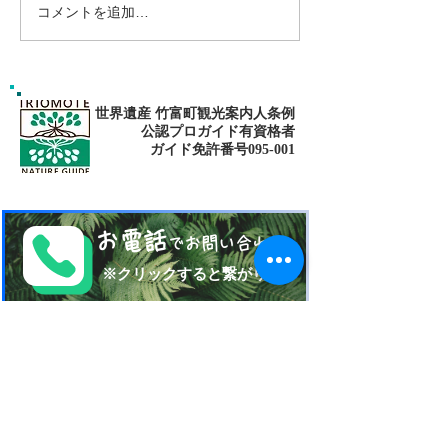
コメントを追加…
西表島おすすめスポッ
西表島おすすめ
ト・仲間川マングローブ
ット・マングロー
カヌー・鍾乳洞探検（ケ
イビング）ツアー
世界遺産 竹富町観光案内人条例
公認プロガイド有資格者
​ガイド免許番号095-001​​
お電話
でお問い合わせ
​※クリックすると繋がります
ご予約・お問い合わせ
​※クリックするとメールです