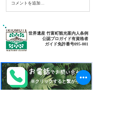
コメントを追加…
南の島へ旅してみよう〜
シャワートレッ
🌴パナリ島
秘境の滝巡り✨
世界遺産 竹富町観光案内人条例
公認プロガイド有資格者
​ガイド免許番号095-001​​
お電話
でお問い合わせ
​※クリックすると繋がります
ご予約・お問い合わせ
​※クリックするとメールです