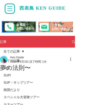
西表島 KEN GUIDE
・
ケンガイド
お電話で
ご予約
お問い合わせ
お問い合わせ
記事
全ての記事
Ken Guide
全ての記事
2016年9月3日
読了時間: 1分
夢の法則〜
天気
SUP/
SUP・サップツアー
南国だより
スペシャル大冒険ツアー
カヌーツアー