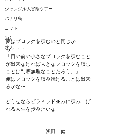
ジャングル大冒険ツアー
パナリ島
ヨット
釣り
夢はブロックを積むのと同じか
求人
も・・・
「目の前の小さなブロックを積むこと
が出来なければ大きなブロックを積む
ことは到底無理なことだろう。」
俺はブロックを積み続けることは出来
るかな〜
どうせならピラミッド並みに積み上げ
れる人生を歩みたいな！
　　　　　　　　浅田　健