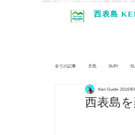
世界遺産、西表ツアーランキング人気のケンガイドがおすすめする離島・石垣島旅行で遊ぶ・西表
西表島 KE
イド
全ての記事
天気
SUP/
S
Ken Guide
2016年
ジャングル大冒険ツアー
パナ
西表島を