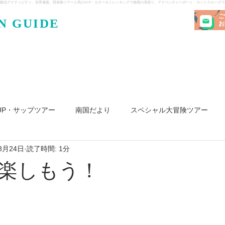
観光アクティビティ、世界遺産、西表島ツアー人気のSUP・カヌー＆トレッキングで秘境の滝巡り、アドベンチャーボート・ヨットクルーズ
ご
N GUIDE
・ケンガ
お
UP・サップツアー
南国だより
スペシャル大冒険ツアー
8月24日
読了時間: 1分
リ島
ヨット
釣り
求人
楽しもう！