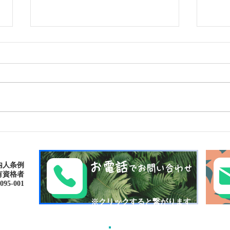
南の島へ旅してみよう〜🌴パ
シャ
ナリ島
の滝
お電話
内人条例
でお問い合わせ
有資格者
-001​​
​※クリックすると繋がります