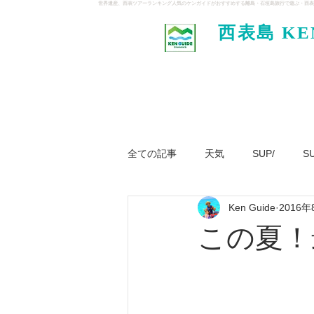
世界遺産、西表ツアーランキング人気のケンガイドがおすすめする離島・石垣島旅行で遊ぶ・西表
西表島 KE
イド
全ての記事
天気
SUP/
S
Ken Guide
2016年
ジャングル大冒険ツアー
パナ
この夏！