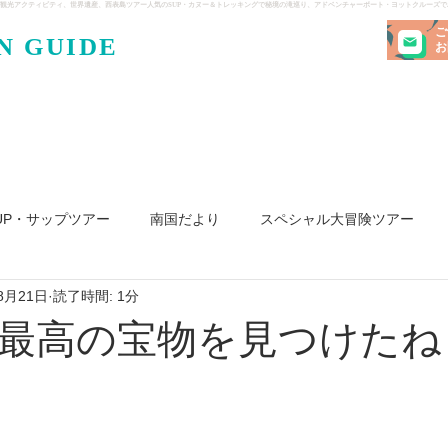
観光アクティビティ、世界遺産、西表島ツアー人気のSUP・カヌー＆トレッキングで秘境の滝巡り、アドベンチャーボート・ヨットクルーズ
ご
N GUIDE
・ケンガ
お
UP・サップツアー
南国だより
スペシャル大冒険ツアー
8月21日
読了時間: 1分
リ島
ヨット
釣り
求人
最高の宝物を見つけたね