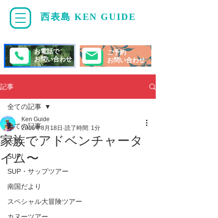
西表島 KEN GUIDE
・
ケンガイド
お電話で
ご予約
お問い合わせ
お問い合わせ
記事
全ての記事
Ken Guide
全ての記事
2016年8月18日
読了時間: 1分
家族でアドベンチャータ
天気
イム〜
SUP/
SUP・サップツアー
南国だより
スペシャル大冒険ツアー
カヌーツアー