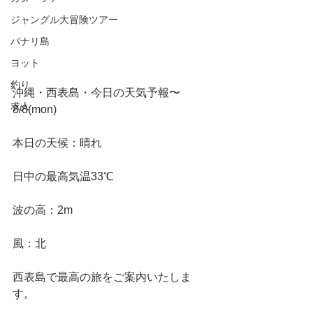
ジャングル大冒険ツアー
パナリ島
ヨット
釣り
沖縄・西表島・今日の天気予報〜
求人
8/8(mon)
本日の天候：晴れ
日中の最高気温33℃
波の高：2m
風：北
西表島で最高の旅をご案内いたしま
す。