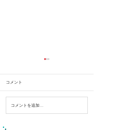
コメント
コメントを追加…
南の島へ旅してみよう〜
シャワートレッ
🌴パナリ島
秘境の滝巡り✨