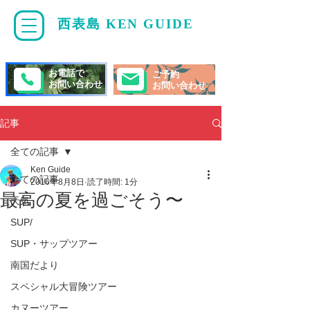
西表島 KEN GUIDE
・
ケンガイド
お電話で
ご予約
お問い合わせ
お問い合わせ
記事
全ての記事
Ken Guide
全ての記事
2016年8月8日
読了時間: 1分
最高の夏を過ごそう〜
天気
SUP/
SUP・サップツアー
南国だより
スペシャル大冒険ツアー
カヌーツアー