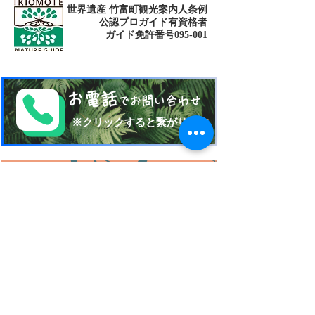
世界遺産 竹富町観光案内人条例
公認プロガイド有資格者
​ガイド免許番号095-001​​
お電話
でお問い合わせ
​※クリックすると繋がります
ご予約・お問い合わせ
​※クリックするとメールです
西表島 KEN
G
UIDE
イリオモテジマ・ケンガイド
〒907-1434
沖縄県八重山郡竹富町南風見189-2
Taketomi Okinawa Japan
TEL 080-17151704