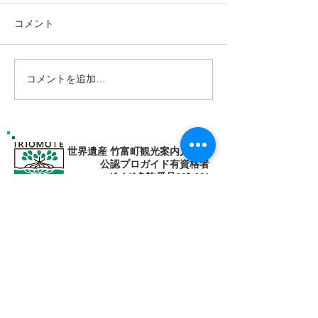
コメント
コメントを追加…
ゴールデンウィークは南
南の島へ旅して
の島で新しい自分に出逢
🌴パナリ島
おう〜✨パナリ島シュノ
ーケリング
世界遺産 竹富町観光案内人条例
公認プロガイド有資格者
​ガイド免許番号095-001​​
お電話
でお問い合わせ
​※クリックすると繋がります