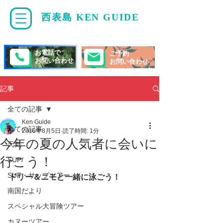
西表島 KEN GUIDE
・
ケンガイド
お電話で
ご予約
お問い合わせ
お問い合わせ
記事
全ての記事
Ken Guide
全ての記事
2016年8月5日
読了時間: 1分
今年の夏の人気者に会いに
天気
行こう！
SUP/
SUP・サップツアー
ドリー＆ニモと一緒に泳ごう！
南国だより
スペシャル大冒険ツアー
カヌーツアー