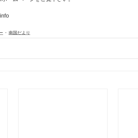
info
ー
南国だより