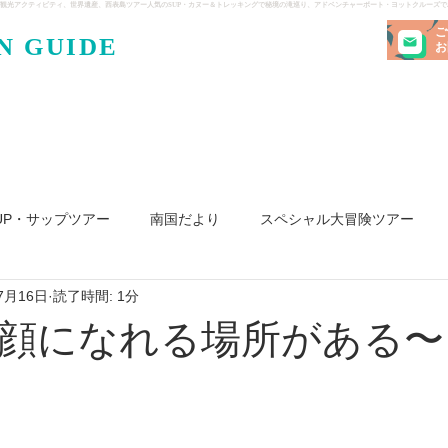
観光アクティビティ、世界遺産、西表島ツアー人気のSUP・カヌー＆トレッキングで秘境の滝巡り、アドベンチャーボート・ヨットクルーズ
ご
N GUIDE
・ケンガ
お
UP・サップツアー
南国だより
スペシャル大冒険ツアー
7月16日
読了時間: 1分
リ島
ヨット
釣り
求人
顔になれる場所がある〜