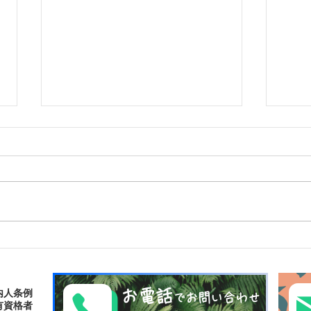
ゴールデンウィークは南の島
南の
で新しい自分に出逢おう〜✨
ナリ
パナリ島シュノーケリング
お電話
内人条例
でお問い合わせ
有資格者