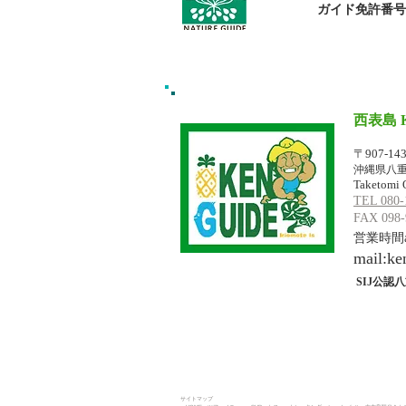
​ガイド免許番号095
西表島 
イリオモテジ
〒907-14
沖縄県八重
Taketomi 
TEL 080-
FAX 098-
営業時間am
mail:
ke
SIJ公認八
サイトマップ