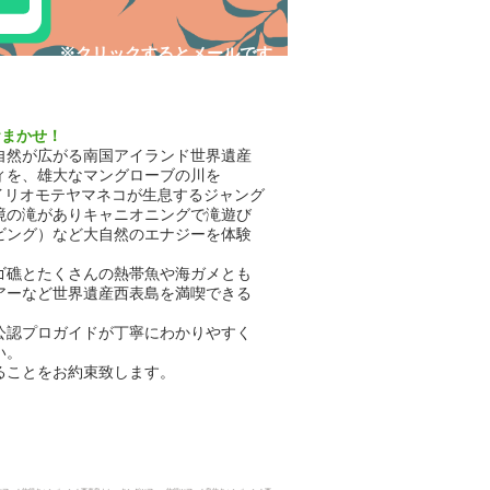
​※クリックするとメールです
おまかせ！
自然が広がる南国アイランド世界遺産
ィを、雄大なマングローブの川を
イリオモテヤマネコが生息するジャング
境の滝がありキャニオニングで滝遊び
ビング）など大自然のエナジーを体験
ゴ礁とたくさんの熱帯魚や海ガメとも
アーなど世界遺産西表島を満喫できる
公認プロガイドが丁寧にわかりやすく
い。
ることをお約束致します。