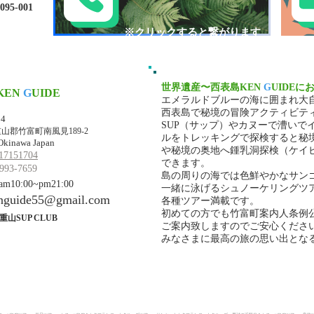
-001​​
​※クリックすると繋がります
世界遺産〜西表島KEN
G
UIDEに
KEN
G
UIDE
エメラルドブルーの海に囲まれ大
マ・ケンガイド
西表島で秘境の冒険アクティビテ
34
SUP（サップ）やカヌーで漕いで
山郡竹富町南風見189-2
ルをトレッキングで探検すると秘
Okinawa Japan
や秘境の奥地へ鍾乳洞探検（ケイ
17151704
できます。
993-7659
島の周りの海では色鮮やかなサン
10:00~pm21:00
一緒に泳げるシュノーケリングツ
nguide55@gmail.com
各種ツアー満載です。
初めての方でも竹富町案内人条例
重山SUP CLUB
ご案内致しますのでご安心くださ
みなさまに最高の旅の思い出とな