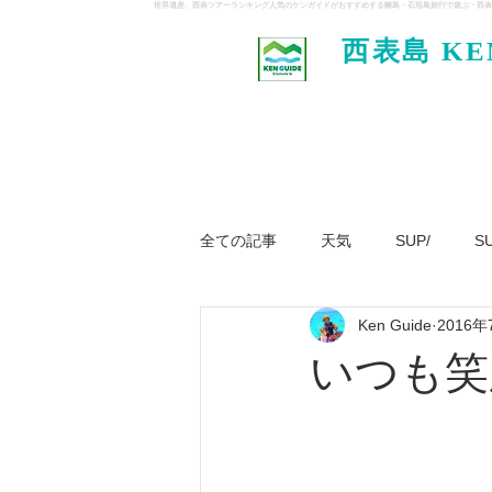
世界遺産、西表ツアーランキング人気のケンガイドがおすすめする離島・石垣島旅行で遊ぶ・西表
西表島 KE
イド
全ての記事
天気
SUP/
S
Ken Guide
2016年
ジャングル大冒険ツアー
パナ
いつも笑