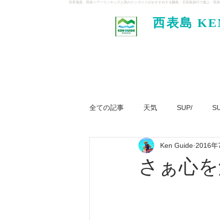
世界遺産、西表ツアーランキング人気のケンガイドがおすすめする離島・石垣島旅行で遊ぶ・西表
西表島 KE
イド
全ての記事
天気
SUP/
S
Ken Guide
2016年
ジャングル大冒険ツアー
パナ
さぁ心を