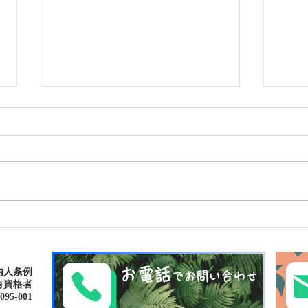
ゴールデンウィークは南の島
南の
で新しい自分に出逢おう〜✨
ナリ
パナリ島シュノーケリング
お電話
内人条例
でお問い合わせ
有資格者
-001​​