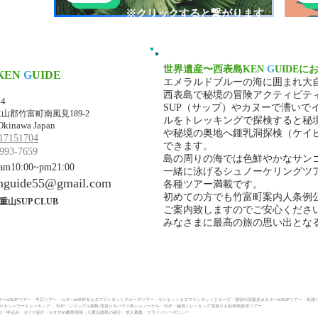
​※クリックすると繋がります
世界遺産〜西表島KEN
G
UIDEに
KEN
G
UIDE
エメラルドブルーの海に囲まれ大
マ・ケンガイド
西表島で秘境の冒険アクティビテ
34
SUP（サップ）やカヌーで漕いで
山郡竹富町南風見189-2
ルをトレッキングで探検すると秘
Okinawa Japan
や秘境の奥地へ鍾乳洞探検（ケイ
17151704
できます。
993-7659
島の周りの海では色鮮やかなサン
10:00~pm21:00
一緒に泳げるシュノーケリングツ
nguide55@gmail.com
各種ツアー満載です。
初めての方でも竹富町案内人条例
重山SUP CLUB
ご案内致しますのでご安心くださ
みなさまに最高の旅の思い出とな
ーorSUPツアー
・
半日ツアー
・
カヌーorSUP＆カタマランヨットクルーズツアー・
サンセットカタマランヨットクルーズ・
星砂の浜観光＆カヌーorSUPツアー・
島旅
巡り＆シャワートレッキング
・
SUP・ジャングル探検.滝巡り＆バラス島シュノーケル・
SUP・秘境トレッキング滝巡り＆由布島観光ツアー
・申込み​
・ガイド紹介
・おすすめ離島情報
・八重山諸島の紹介
・求人募集
・プライバシーポリシー