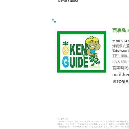
西表島 
イリオモテジ
〒907-14
沖縄県八重
Taketomi 
TEL 080-
FAX 098-
営業時間am
mail:
ke
SIJ公認八
サイトマップ
・HOME
・ツアーメニュー
・SUP
・カヌー
・トレッキング​
・シュノーケル・
由布島観光＆カヌ
表島トレッキングツアー・
半日SUPジャングル探検トレッキング
・
SUPジャングル探検.滝
・
特別割引プラン
・
ツアー写真プレゼント
・よくある質問
・タイムスケジュール
・問い合わせ