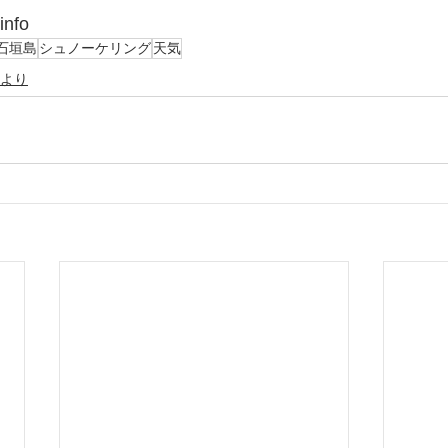
info
石垣島
シュノーケリング
天気
より