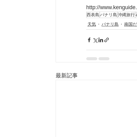
http://www.kenguide.
西表島
パナリ島
沖縄旅行
天気
パナリ島
南国だ
最新記事