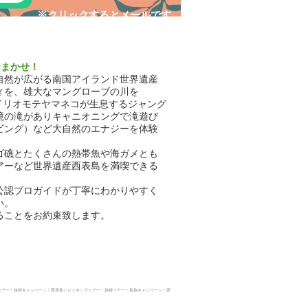
​※クリックするとメールです
おまかせ！
自然が広がる南国アイランド世界遺産
ィを、雄大なマングローブの川を
イリオモテヤマネコが生息するジャング
境の滝がありキャニオニングで滝遊び
ビング）など大自然のエナジーを体験
ゴ礁とたくさんの熱帯魚や海ガメとも
アーなど世界遺産西表島を満喫できる
公認プロガイドが丁寧にわかりやすく
い。
ることをお約束致します。
ツアー！旅得キャンペーン！西表島トレッキングツアー・
旅得ツアー！島旅キャンペーン！西