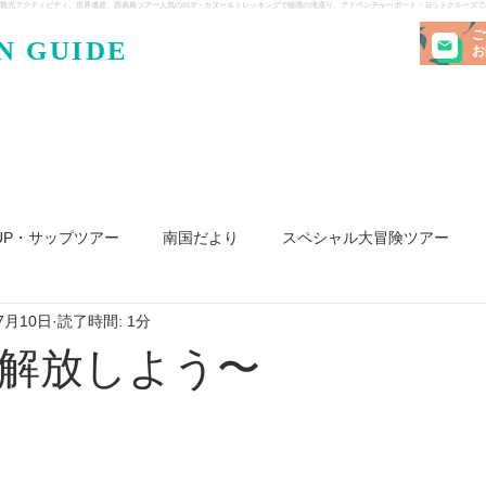
観光アクティビティ、世界遺産、西表島ツアー人気のSUP・カヌー＆トレッキングで秘境の滝巡り、アドベンチャーボート・ヨットクルーズ
ご
N GUIDE
・ケンガ
お
UP・サップツアー
南国だより
スペシャル大冒険ツアー
7月10日
読了時間: 1分
リ島
ヨット
釣り
求人
解放しよう〜